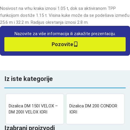
Nosivost na vrhu kraka iznosi 1.05 t, dok sa aktiviranom TPP
funkcijom dostiže 1.15 t. Visina kuke može da se podešava između
25.6 m i 32.2 m. Radijus okretanja iznosi 2.8 m.
Nazovite za više informacija ili zakažite prezentaciju.
Pozovite
Iz iste kategorije
Dizalica DM 150I VELOX –
Dizalica DM 200 CONDOR
DM 200I VELOX IORI
IORI
Izabrani proizvodi