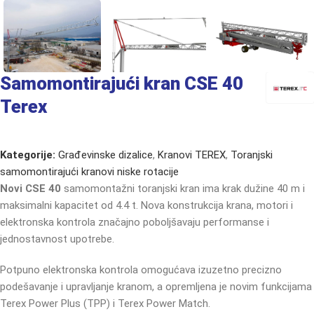
Samomontirajući kran CSE 40
Terex
Kategorije:
Građevinske dizalice
,
Kranovi TEREX
,
Toranjski
samomontirajući kranovi niske rotacije
Novi CSE 40
samomontažni toranjski kran ima krak dužine 40 m i
maksimalni kapacitet od 4.4 t. Nova konstrukcija krana, motori i
elektronska kontrola značajno poboljšavaju performanse i
jednostavnost upotrebe.
Potpuno elektronska kontrola omogućava izuzetno precizno
podešavanje i upravljanje kranom, a opremljena je novim funkcijama
Terex Power Plus (TPP) i Terex Power Match.