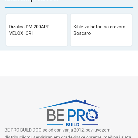
Dizalica DM 200APP
Kible za beton sa crevom
VELOX IORI
Boscaro
BE PRO BUILD DOO se od osnivanja 2012. bavi uvozom
distribucijom i servisiranjem građevinske opreme, mašina i alata.