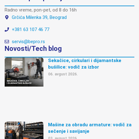
Radno vreme, pon-pet, od 8 do 16h
Grčića Milenka 39, Beograd
+381 63 107 46 77
servis@bepro.rs
Novosti/Tech blog
Sekačice, cirkulari i dijamantske
bušilice: vodič za izbor
06. avgust 2026.
Mašine za obradu armature: vodič za
sečenje i savijanje
03. avgust 2026.