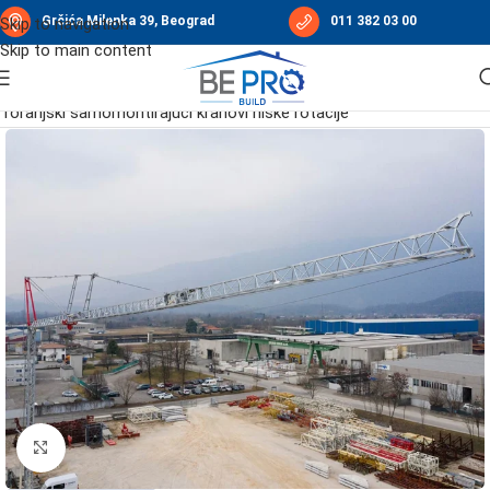
Grčića Milenka 39, Beograd
011 382 03 00
Skip to navigation
Skip to main content
Početna
/
Građevinske dizalice
/
Kranovi TEREX
/
Toranjski samomontirajući kranovi niske rotacije
Click to enlarge