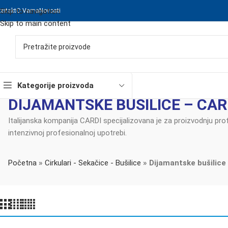
Skip to navigation
ontakt
O Vama
Novosti
Skip to main content
Kategorije proizvoda
DIJAMANTSKE BUŠILICE – CAR
Italijanska kompanija CARDI specijalizovana je za proizvodnju pro
intenzivnoj profesionalnoj upotrebi.
Početna
»
Cirkulari - Sekačice - Bušilice
»
Dijamantske bušilice