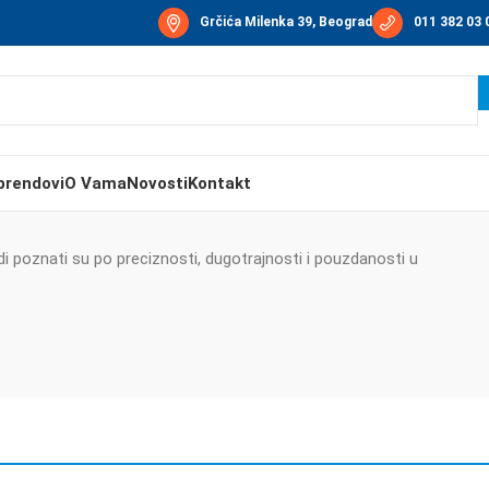
Grčića Milenka 39, Beograd
011 382 03 
brendovi
O Vama
Novosti
Kontakt
i poznati su po preciznosti, dugotrajnosti i pouzdanosti u