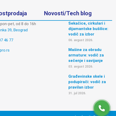
postprodaja
Novosti/Tech blog
Sekačice, cirkulari i
pon-pet, od 8 do 16h
dijamantske bušilice:
enka 39, Beograd
vodič za izbor
07 46 77
06. avgust 2026.
Mašine za obradu
pro.rs
armature: vodič za
sečenje i savijanje
03. avgust 2026.
Građevinske skele i
podupirači: vodič za
pravilan izbor
31. jul 2026.