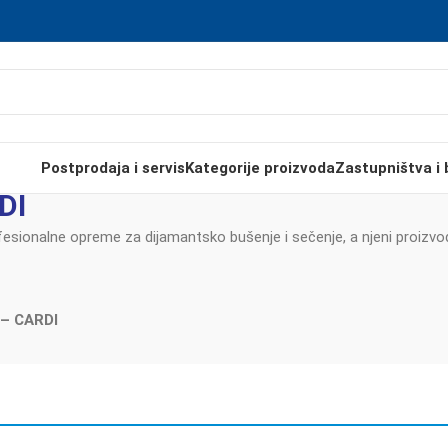
Postprodaja i servis
Kategorije proizvoda
Zastupništva i 
DI
fesionalne opreme za dijamantsko bušenje i sečenje, a njeni proizvod
 – CARDI