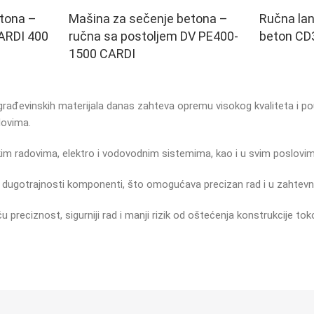
tona –
Mašina za sečenje betona –
Ručna lan
ARDI 400
ručna sa postoljem DV PE400-
beton CD
1500 CARDI
građevinskih materijala danas zahteva opremu visokog kvaliteta i po
dovima.
kim radovima, elektro i vodovodnim sistemima, kao i u svim poslovim
 dugotrajnosti komponenti, što omogućava precizan rad i u zahtevni
preciznost, sigurniji rad i manji rizik od oštećenja konstrukcije to