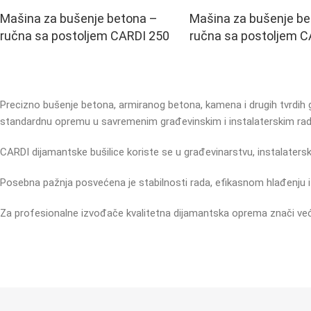
Mašina za bušenje betona –
Mašina za bušenje be
ručna sa postoljem CARDI 250
ručna sa postoljem C
Precizno bušenje betona, armiranog betona, kamena i drugih tvrdih 
standardnu opremu u savremenim građevinskim i instalaterskim ra
CARDI dijamantske bušilice koriste se u građevinarstvu, instalaters
Posebna pažnja posvećena je stabilnosti rada, efikasnom hlađenju i
Za profesionalne izvođače kvalitetna dijamantska oprema znači veću 