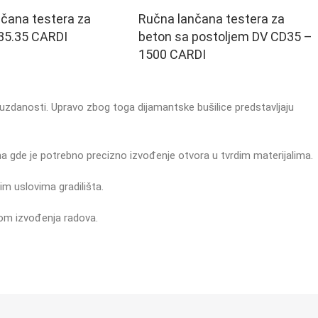
čana testera za
Ručna lančana testera za
35.35 CARDI
beton sa postoljem DV CD35 –
1500 CARDI
uzdanosti. Upravo zbog toga dijamantske bušilice predstavljaju
a gde je potrebno precizno izvođenje otvora u tvrdim materijalima.
m uslovima gradilišta.
kom izvođenja radova.