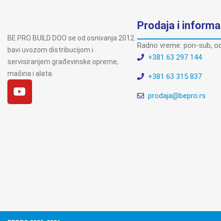
Prodaja i informa
BE PRO BUILD DOO se od osnivanja 2012.
Radno vreme: pon-sub, od
bavi uvozom distribucijom i
+381 63 297 144
servisiranjem građevinske opreme,
mašina i alata.
+381 63 315 837
prodaja@bepro.rs