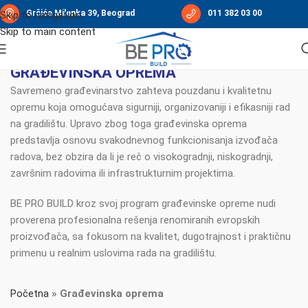
Grčića Milenka 39, Beograd
011 382 03 00
Skip to navigation
Skip to main content
GRAĐEVINSKA OPREMA
Savremeno građevinarstvo zahteva pouzdanu i kvalitetnu
opremu koja omogućava sigurniji, organizovaniji i efikasniji rad
na gradilištu. Upravo zbog toga građevinska oprema
predstavlja osnovu svakodnevnog funkcionisanja izvođača
radova, bez obzira da li je reč o visokogradnji, niskogradnji,
završnim radovima ili infrastrukturnim projektima.
BE PRO BUILD kroz svoj program građevinske opreme nudi
proverena profesionalna rešenja renomiranih evropskih
proizvođača, sa fokusom na kvalitet, dugotrajnost i praktičnu
primenu u realnim uslovima rada na gradilištu.
Početna
»
Građevinska oprema