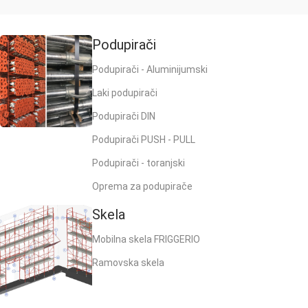
Podupirači
Podupirači - Aluminijumski
Laki podupirači
Podupirači DIN
Podupirači PUSH - PULL
Podupirači - toranjski
Oprema za podupirače
Skela
Mobilna skela FRIGGERIO
Ramovska skela