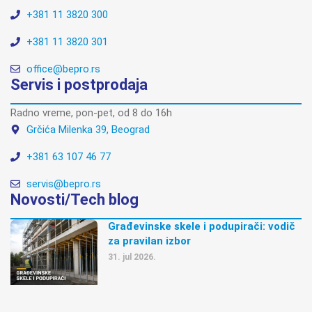
+381 11 3820 300
+381 11 3820 301
office@bepro.rs
Servis i postprodaja
Radno vreme, pon-pet, od 8 do 16h
Grčića Milenka 39, Beograd
+381 63 107 46 77
servis@bepro.rs
Novosti/Tech blog
Građevinske skele i podupirači: vodič
za pravilan izbor
31. jul 2026.