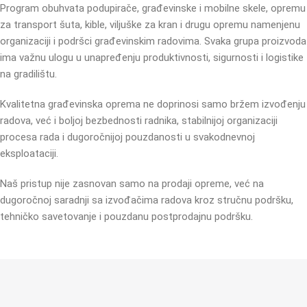
Program obuhvata podupirače, građevinske i mobilne skele, opremu
za transport šuta, kible, viljuške za kran i drugu opremu namenjenu
organizaciji i podršci građevinskim radovima. Svaka grupa proizvoda
ima važnu ulogu u unapređenju produktivnosti, sigurnosti i logistike
na gradilištu.
Kvalitetna građevinska oprema ne doprinosi samo bržem izvođenju
radova, već i boljoj bezbednosti radnika, stabilnijoj organizaciji
procesa rada i dugoročnijoj pouzdanosti u svakodnevnoj
eksploataciji.
Naš pristup nije zasnovan samo na prodaji opreme, već na
dugoročnoj saradnji sa izvođačima radova kroz stručnu podršku,
tehničko savetovanje i pouzdanu postprodajnu podršku.