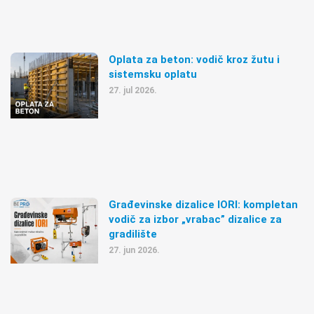
Oplata za beton: vodič kroz žutu i
sistemsku oplatu
27. jul 2026.
Građevinske dizalice IORI: kompletan
vodič za izbor „vrabac” dizalice za
gradilište
27. jun 2026.