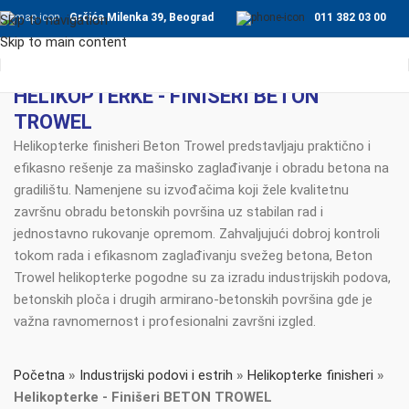
Grčića Milenka 39, Beograd
011 382 03 00
Skip to navigation
Skip to main content
HELIKOPTERKE - FINIŠERI BETON
TROWEL
Helikopterke finisheri Beton Trowel predstavljaju praktično i
efikasno rešenje za mašinsko zaglađivanje i obradu betona na
gradilištu. Namenjene su izvođačima koji žele kvalitetnu
završnu obradu betonskih površina uz stabilan rad i
jednostavno rukovanje opremom. Zahvaljujući dobroj kontroli
tokom rada i efikasnom zaglađivanju svežeg betona, Beton
Trowel helikopterke pogodne su za izradu industrijskih podova,
betonskih ploča i drugih armirano-betonskih površina gde je
važna ravnomernost i profesionalni završni izgled.
Početna
»
Industrijski podovi i estrih
»
Helikopterke finisheri
»
Helikopterke - Finišeri BETON TROWEL