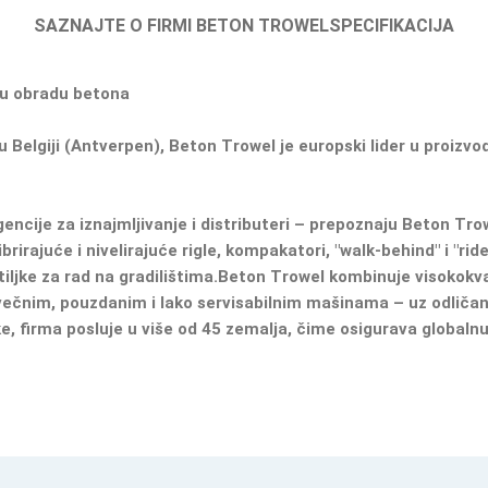
SAZNAJTE O FIRMI BETON TROWEL
SPECIFIKACIJA
nu obradu betona
 Belgiji (Antverpen), Beton Trowel je europski lider u proizvo
gencije za iznajmljivanje i distributeri – prepoznaju Beton Tro
rirajuće i nivelirajuće rigle, kompakatori, "walk-behind" i "ri
vetiljke za rad na gradilištima.Beton Trowel kombinuje visokokv
ovečnim, pouzdanim i lako servisabilnim mašinama – uz odliča
e, firma posluje u više od 45 zemalja, čime osigurava globalnu