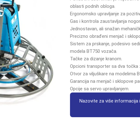
oblasti podnih obloga.
Ergonomsko upravljanje za pozitivn
Gas i kontrola zaustavljanja nogo
Jednostavan, ali snažan mehanički
Precizno obrađeni menjač i sklopov
Sistem za prskanje, podesivo sedi
modela BT750 vozača.
Tačke za dizanje kranom.
Opcioni transporter sa dva točka 
Otvor za viljuškare na modelima
Garancija na menjač i sklopove p
Opcije sa servo upravljanjem.
Nazovite za više informacija i