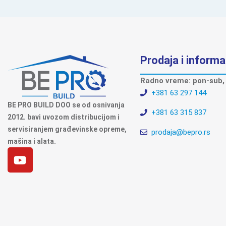
Prodaja i informa
Radno vreme: pon-sub, 
+381 63 297 144
BE PRO BUILD DOO se od osnivanja
+381 63 315 837
2012. bavi uvozom distribucijom i
servisiranjem građevinske opreme,
prodaja@bepro.rs
mašina i alata.