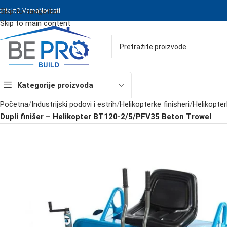
Skip to navigation
ontakt
O Vama
Novosti
Skip to main content
Kategorije proizvoda
Početna
/
Industrijski podovi i estrih
/
Helikopterke finisheri
/
Helikopte
Dupli finišer – Helikopter BT120-2/5/PFV35 Beton Trowel