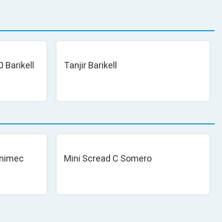
0 Barikell
Tanjir Barikell
Unimec
Mini Scread C Somero