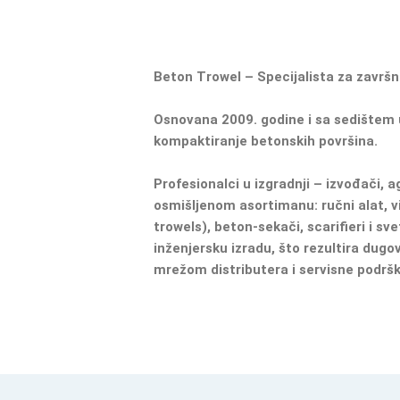
Beton Trowel – Specijalista za završ
Osnovana 2009. godine i sa sedištem u
kompaktiranje betonskih površina.
Profesionalci u izgradnji – izvođači, a
osmišljenom asortimanu: ručni alat, vib
trowels), beton-sekači, scarifieri i s
inženjersku izradu, što rezultira dug
mrežom distributera i servisne podršk