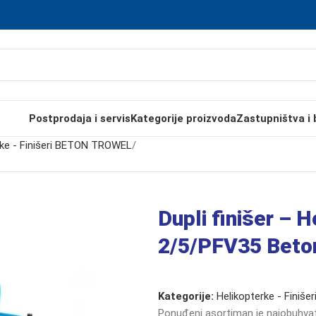
Postprodaja i servis
Kategorije proizvoda
Zastupništva i 
rke - Finišeri BETON TROWEL
/
Dupli finišer – 
2/5/PFV35 Beto
Kategorije:
Helikopterke - Fini
Ponuđeni asortiman je najobuhvatn