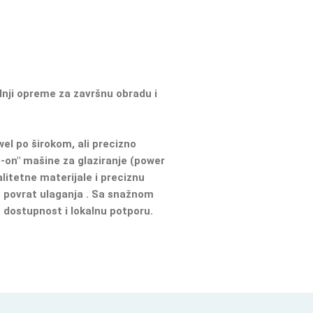
dnji opreme za završnu obradu i
wel po širokom, ali precizno
de-on" mašine za glaziranje (power
alitetne materijale i preciznu
n povrat ulaganja . Sa snažnom
 dostupnost i lokalnu potporu.