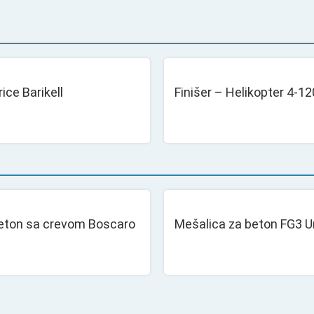
rice Barikell
Finišer – Helikopter 4-12
beton sa crevom Boscaro
Mešalica za beton FG3 