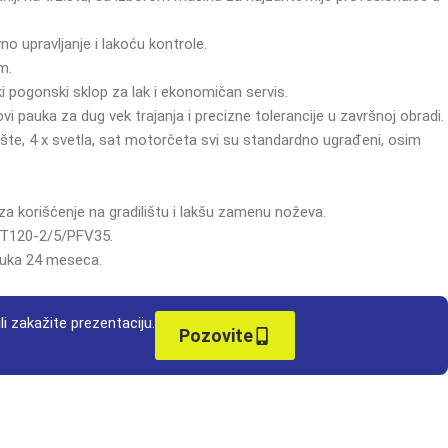
o upravljanje i lakoću kontrole.
m.
 pogonski sklop za lak i ekonomičan servis.
i pauka za dug vek trajanja i precizne tolerancije u završnoj obradi.
šte, 4 x svetla, sat motorčeta svi su standardno ugrađeni, osim
za korišćenje na gradilištu i lakšu zamenu noževa.
 BT120-2/5/PFV35.
auka 24 meseca.
li zakažite prezentaciju.
Pozovite