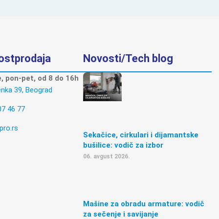
postprodaja
Novosti/Tech blog
 pon-pet, od 8 do 16h
enka 39, Beograd
07 46 77
pro.rs
Sekačice, cirkulari i dijamantske
bušilice: vodič za izbor
06. avgust 2026.
Mašine za obradu armature: vodič
za sečenje i savijanje