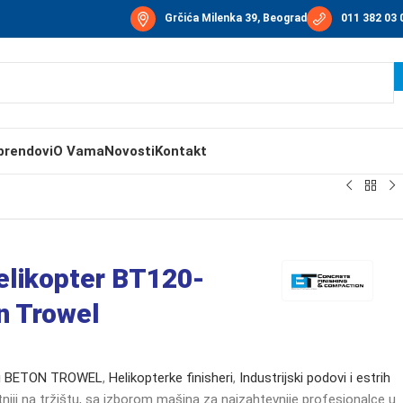
Grčića Milenka 39, Beograd
011 382 03 
brendovi
O Vama
Novosti
Kontakt
Helikopter BT120-
n Trowel
šeri BETON TROWEL
,
Helikopterke finisheri
,
Industrijski podovi i estrih
iji na tržištu, sa izborom mašina za najzahtevnije profesionalce u