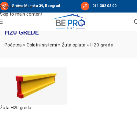
Grčića Milenka 39, Beograd
011 382 03 00
Skip to navigation
Skip to main content
H20 GREDE
Početna
»
Oplatni sistemi
»
Žuta oplata
»
H20 grede
Žuta H20 greda