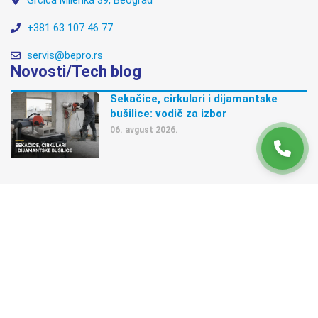
+381 63 107 46 77
servis@bepro.rs
Novosti/Tech blog
Sekačice, cirkulari i dijamantske
bušilice: vodič za izbor
06. avgust 2026.
Mašine za obradu armature: vodič za
sečenje i savijanje
03. avgust 2026.