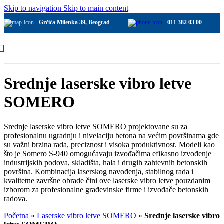
Skip to navigation
Skip to main content
Grčića Milenka 39, Beograd
011 382 03 00
Srednje laserske vibro letve
SOMERO
Srednje laserske vibro letve SOMERO projektovane su za
profesionalnu ugradnju i nivelaciju betona na većim površinama gde
su važni brzina rada, preciznost i visoka produktivnost. Modeli kao
što je Somero S-940 omogućavaju izvođačima efikasno izvođenje
industrijskih podova, skladišta, hala i drugih zahtevnih betonskih
površina. Kombinacija laserskog navođenja, stabilnog rada i
kvalitetne završne obrade čini ove laserske vibro letve pouzdanim
izborom za profesionalne građevinske firme i izvođače betonskih
radova.
Početna
»
Laserske vibro letve SOMERO
»
Srednje laserske vibro