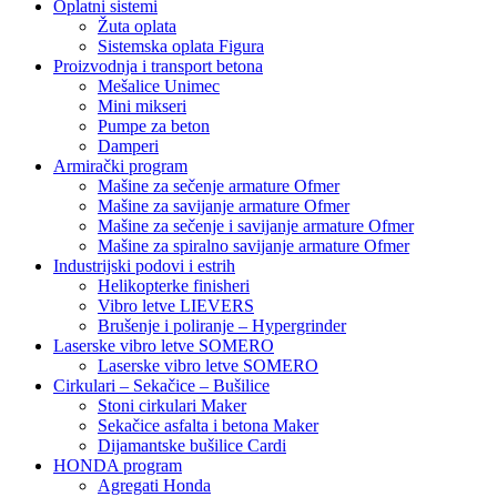
Oplatni sistemi
Žuta oplata
Sistemska oplata Figura
Proizvodnja i transport betona
Mešalice Unimec
Mini mikseri
Pumpe za beton
Damperi
Armirački program
Mašine za sečenje armature Ofmer
Mašine za savijanje armature Ofmer
Mašine za sečenje i savijanje armature Ofmer
Mašine za spiralno savijanje armature Ofmer
Industrijski podovi i estrih
Helikopterke finisheri
Vibro letve LIEVERS
Brušenje i poliranje – Hypergrinder
Laserske vibro letve SOMERO
Laserske vibro letve SOMERO
Cirkulari – Sekačice – Bušilice
Stoni cirkulari Maker
Sekačice asfalta i betona Maker
Dijamantske bušilice Cardi
HONDA program
Agregati Honda