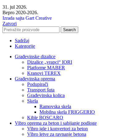
31. jul 2026.
Bepro 2020-2026.
Izrada sajta Gart Creative
Zatvori
Search
Sadržaj
Kategorije
Građevinske dizalice
Dizalice „vrapci“ IORI
Platforme MABER
Kranovi TEREX
Građevinska oprema
Podupirači
Transport šuta
Građevinska kolica
Skela
Ramovska skela
Mobilna skela FRIGGERIO
Kible BOSCARO
Vibro oprema za beton i sabijanje podloge
Vibro igle i konvertori za beton
Vibro letve za ravnanje betona