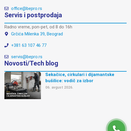
office@bepro.rs
Servis i postprodaja
Radno vreme, pon-pet, od 8 do 16h
Grčića Milenka 39, Beograd
+381 63 107 46 77
servis@bepro.rs
Novosti/Tech blog
Sekačice, cirkulari i dijamantske
bušilice: vodič za izbor
06. avgust 2026.