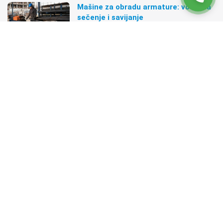
Mašine za obradu armature: vodič za
sečenje i savijanje
03. avgust 2026.
Građevinske skele i podupirači: vodič
za pravilan izbor
31. jul 2026.