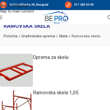
Grčića Milenka 39, Beograd
011 382 03 00
Skip to navigation
Skip to main content
RAMOVSKA SKELA
Početna
»
Građevinska oprema
»
Skela
»
Ramovska skela
Oprema za skelu
Ramovska skela 1,05