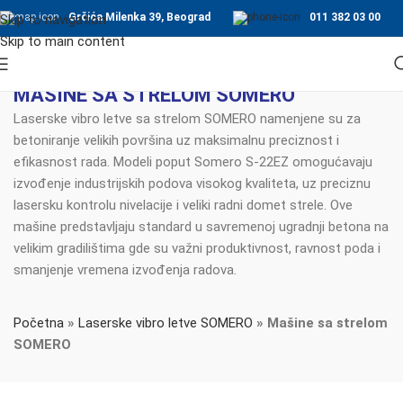
Grčića Milenka 39, Beograd
011 382 03 00
Skip to navigation
Skip to main content
MAŠINE SA STRELOM SOMERO
Laserske vibro letve sa strelom SOMERO namenjene su za
betoniranje velikih površina uz maksimalnu preciznost i
efikasnost rada. Modeli poput Somero S-22EZ omogućavaju
izvođenje industrijskih podova visokog kvaliteta, uz preciznu
lasersku kontrolu nivelacije i veliki radni domet strele. Ove
mašine predstavljaju standard u savremenoj ugradnji betona na
velikim gradilištima gde su važni produktivnost, ravnost poda i
smanjenje vremena izvođenja radova.
Početna
»
Laserske vibro letve SOMERO
»
Mašine sa strelom
SOMERO