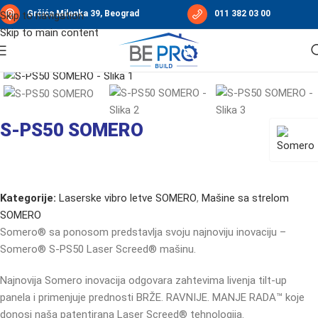
Grčića Milenka 39, Beograd
011 382 03 00
Skip to navigation
Pogledajte video
Skip to main content
Početna
/
Laserske vibro letve SOMERO
/
Mašine sa strelom SOMERO
Click to enlarge
S-PS50 SOMERO
Kategorije:
Laserske vibro letve SOMERO
,
Mašine sa strelom
SOMERO
Somero® sa ponosom predstavlja svoju najnoviju inovaciju –
Somero® S-PS50 Laser Screed® mašinu.
Najnovija Somero inovacija odgovara zahtevima livenja tilt-up
panela i primenjuje prednosti BRŽE. RAVNIJE. MANJE RADA™ koje
donosi naša patentirana Laser Screed® tehnologija.