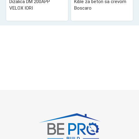
Dizalica DM 200APP
Kible za beton sa crevom
VELOX IORI
Boscaro