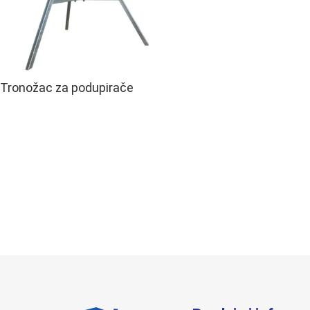
Tronožac za podupirače