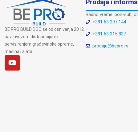
Prodaja i informa
Radno vreme: pon-sub, od
+381 63 297 144
BE PRO BUILD DOO se od osnivanja 2012.
+381 63 315 837
bavi uvozom distribucijom i
servisiranjem građevinske opreme,
prodaja@bepro.rs
mašina i alata.