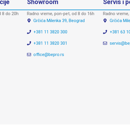
cije
Showroom
Servis i 
 8 do 20h
Radno vreme, pon-pet, od 8 do 16h
Radno vreme, 
Grčića Milenka 39, Beograd
Grčića Mil
+381 11 3820 300
+381 63 1
+381 11 3820 301
servis@be
office@bepro.rs