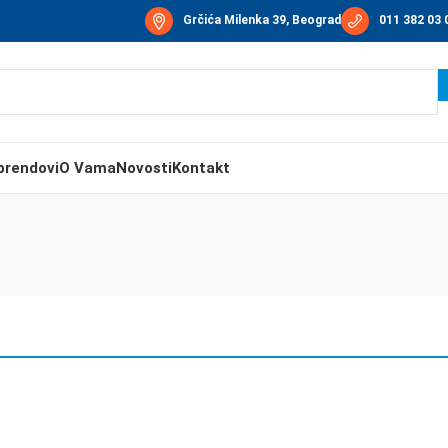
Grčića Milenka 39, Beograd
011 382 03 
brendovi
O Vama
Novosti
Kontakt