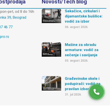
postprodaja
Novosti/Tech blog
Sekačice, cirkulari i
pon-pet, od 8 do 16h
dijamantske bušilice:
enka 39, Beograd
vodič za izbor
07 46 77
06. avgust 2026.
pro.rs
Mašine za obradu
armature: vodič za
sečenje i savijanje
03. avgust 2026.
Građevinske skele i
podupirači: vodič za
pravilan izbor
31. jul 2026.