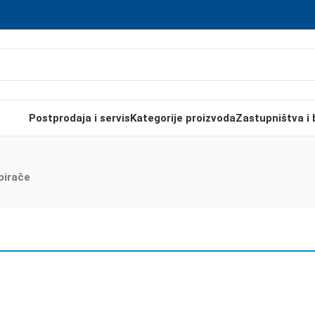
Postprodaja i servis
Kategorije proizvoda
Zastupništva i 
pirače