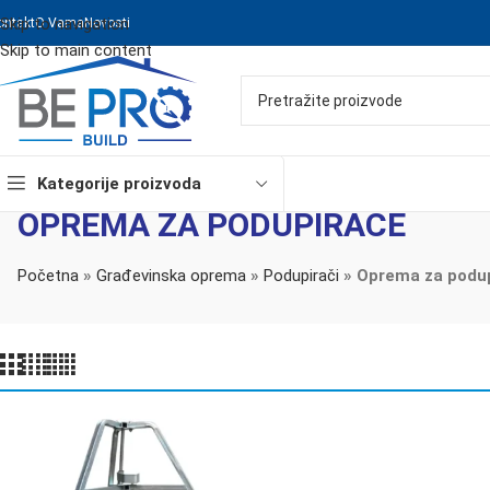
Skip to navigation
ontakt
O Vama
Novosti
Skip to main content
Kategorije proizvoda
OPREMA ZA PODUPIRAČE
Početna
»
Građevinska oprema
»
Podupirači
»
Oprema za podu