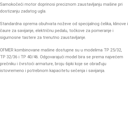
Samokočeći motor doprinosi preciznom zaustavljanju mašine pri
dostizanju zadatog ugla.
Standardna oprema obuhvata noževe od specijalnog čelika, klinove i
čaure za savijanje, električnu pedalu, točkove za pomeranje i
sigurnosne tastere za trenutno zaustavljanje.
OFMER kombinovane mašine dostupne su u modelima TP 25/32,
TP 32/36 i TP 40/46. Odgovarajući model bira se prema najvećem
prečniku i čvrstoći armature, broju šipki koje se obrađuju
istovremeno i potrebnom kapacitetu sečenja i savijanja.