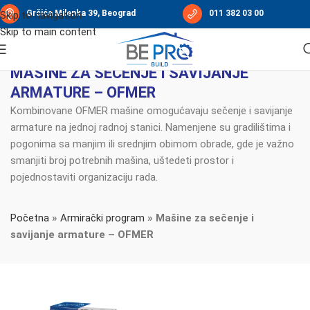
Grčića Milenka 39, Beograd
011 382 03 00
Skip to navigation
Skip to main content
MAŠINE ZA SEČENJE I SAVIJANJE
ARMATURE – OFMER
Kombinovane OFMER mašine omogućavaju sečenje i savijanje
armature na jednoj radnoj stanici. Namenjene su gradilištima i
pogonima sa manjim ili srednjim obimom obrade, gde je važno
smanjiti broj potrebnih mašina, uštedeti prostor i
pojednostaviti organizaciju rada.
Početna
»
Armirački program
»
Mašine za sečenje i
savijanje armature – OFMER