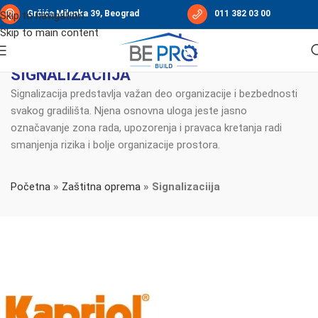
Grčića Milenka 39, Beograd
011 382 03 00
Skip to navigation
Skip to main content
SIGNALIZACIIJA
Signalizacija predstavlja važan deo organizacije i bezbednosti
svakog gradilišta. Njena osnovna uloga jeste jasno
označavanje zona rada, upozorenja i pravaca kretanja radi
smanjenja rizika i bolje organizacije prostora.
Početna
»
Zaštitna oprema
»
Signalizaciija