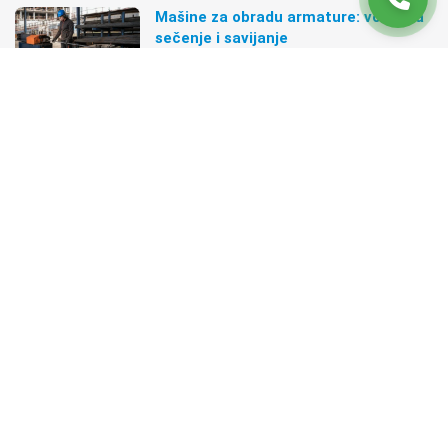
Mašine za obradu armature: vodič za
sečenje i savijanje
03. avgust 2026.
Građevinske skele i podupirači: vodič
za pravilan izbor
31. jul 2026.