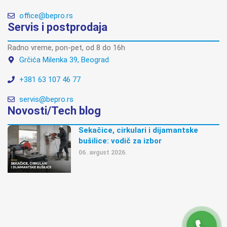
office@bepro.rs
Servis i postprodaja
Radno vreme, pon-pet, od 8 do 16h
Grčića Milenka 39, Beograd
+381 63 107 46 77
servis@bepro.rs
Novosti/Tech blog
Sekačice, cirkulari i dijamantske
bušilice: vodič za izbor
06. avgust 2026.