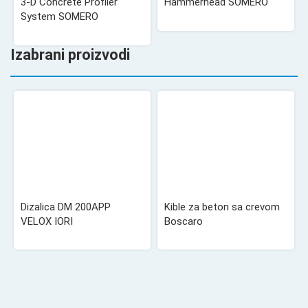
3-D Concrete Profiler
Hammerhead SOMERO
System SOMERO
Izabrani proizvodi
Dizalica DM 200APP
Kible za beton sa crevom
VELOX IORI
Boscaro