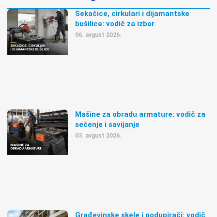
Sekačice, cirkulari i dijamantske
bušilice: vodič za izbor
06. avgust 2026.
Mašine za obradu armature: vodič za
sečenje i savijanje
03. avgust 2026.
Građevinske skele i podupirači: vodič