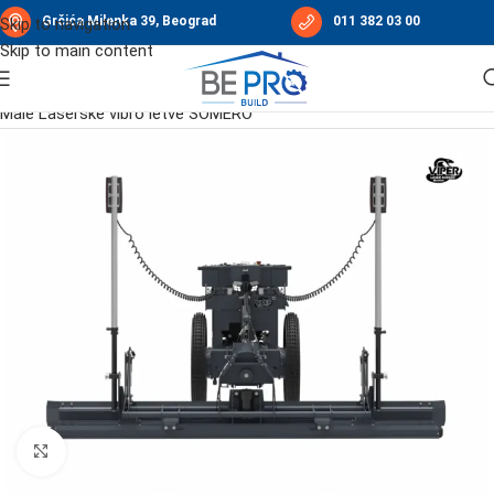
Grčića Milenka 39, Beograd
011 382 03 00
Skip to navigation
Skip to main content
Početna
/
Laserske vibro letve SOMERO
/
Male Laserske vibro letve SOMERO
Click to enlarge