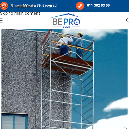
Grčića Milenka 39, Beograd
011 382 03 00
Skip to navigation
Skip to main content
Početna
/
Građevinska oprema
/
Skela
/
Mobilna skela FRIGGERIO