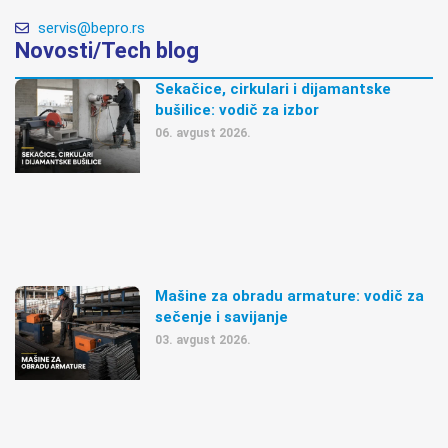
servis@bepro.rs
Novosti/Tech blog
Sekačice, cirkulari i dijamantske
bušilice: vodič za izbor
06. avgust 2026.
Mašine za obradu armature: vodič za
sečenje i savijanje
03. avgust 2026.