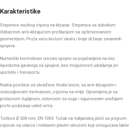
Karakteristike
Stepenice visokog otpora na klizanje. Stepenica sa dubokom
žlebastom anti-klizajućom profilacijom sa optimizovanom
geometrijom. Pruža veću krutost okviru i bolje držanje zavarenih
spojeva.
Numerički kontrolisani urezani spojevi sa pojačanjima na ivici.
Apsolutna garancija na spojeve, bez mogućnosti udubljenja pri
upotrebi i transportu.
Radna površina od obrađene finske breze, sa anti-klizajućim i
vodoodpornim tretmanom, otporna na mrlje. Opremljena je sa
prolaznom šupljinom, osloncem za noge i sigurnosnim uređajem
protiv podizanja usled vetra.
Točkovi Ø 200 mm. EN 1004. Točak na italijanskoj ploči sa jezgrom
otporan na udarce i mekanim plavim obručem koji omogućava lakše