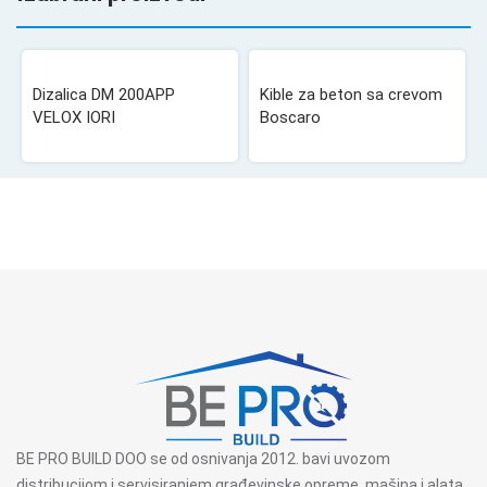
Dizalica DM 200APP
Kible za beton sa crevom
VELOX IORI
Boscaro
BE PRO BUILD DOO se od osnivanja 2012. bavi uvozom
distribucijom i servisiranjem građevinske opreme, mašina i alata.