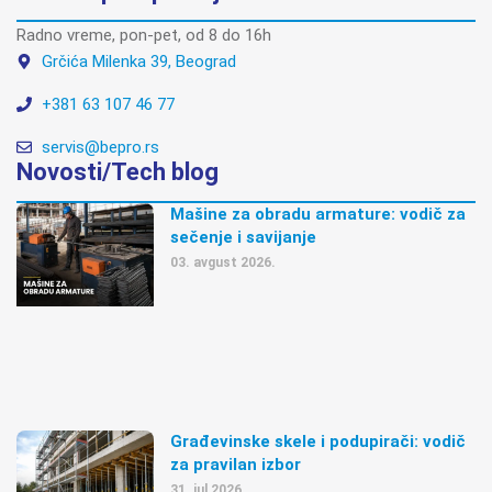
Radno vreme, pon-pet, od 8 do 16h
Grčića Milenka 39, Beograd
+381 63 107 46 77
servis@bepro.rs
Novosti/Tech blog
Mašine za obradu armature: vodič za
sečenje i savijanje
03. avgust 2026.
Građevinske skele i podupirači: vodič
za pravilan izbor
31. jul 2026.