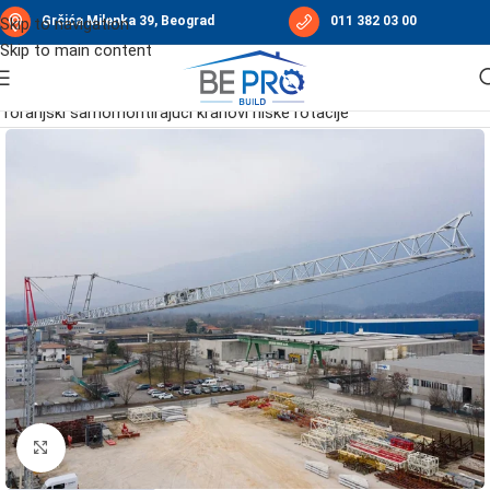
Grčića Milenka 39, Beograd
011 382 03 00
Skip to navigation
Skip to main content
Početna
/
Građevinske dizalice
/
Kranovi TEREX
/
Toranjski samomontirajući kranovi niske rotacije
Click to enlarge