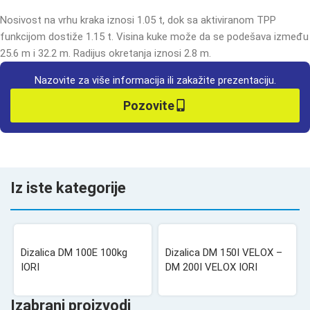
Nosivost na vrhu kraka iznosi 1.05 t, dok sa aktiviranom TPP
funkcijom dostiže 1.15 t. Visina kuke može da se podešava između
25.6 m i 32.2 m. Radijus okretanja iznosi 2.8 m.
Nazovite za više informacija ili zakažite prezentaciju.
Pozovite
Iz iste kategorije
Dizalica DM 100E 100kg
Dizalica DM 150I VELOX –
IORI
DM 200I VELOX IORI
Izabrani proizvodi