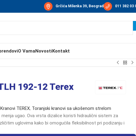
Grčića Milenka 39, Beograd
011 382 03 
brendovi
O Vama
Novosti
Kontakt
CTLH 192-12 Terex
Kranovi TEREX
,
Toranjski kranovi sa ukošenom strelom
 menja ugao. Ova vrsta dizalice koristi hidraulični sistem za
zličitim uglovima kako bi omogućila fleksibilnost pri podizanju i