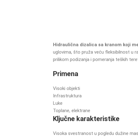
Hidraulična dizalica sa kranom koji m
uglovima, što pruža veću fleksibilnost u rad
prilikom podizanja i pomeranja teških te
Primena
Visoki objekti
Infrastruktura
Luke
Toplane, elektrane
Ključne karakteristike
Visoka svestranost u pogledu dužine mast