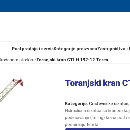
Postprodaja i servis
Kategorije proizvoda
Zastupništva i 
 ukošenom strelom
/
Toranjski kran CTLH 192-12 Terex
Toranjski kran 
Kategorije:
Građevinske dizalice
,
Hidraulična dizalica sa kranom koji
podešavanje (luffing) krana pod ra
pomeranju tereta.