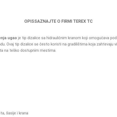
OPIS
SAZNAJTE O FIRMI TEREX TC
enja ugao
je tip dizalice sa hidrauličnim kranom koji omogućava pode
u. Ovaj tip dizalice se često koristi na gradilištima koja zahtevaju vi
reta na teško dostupnim mestima.
a, šasije i krana