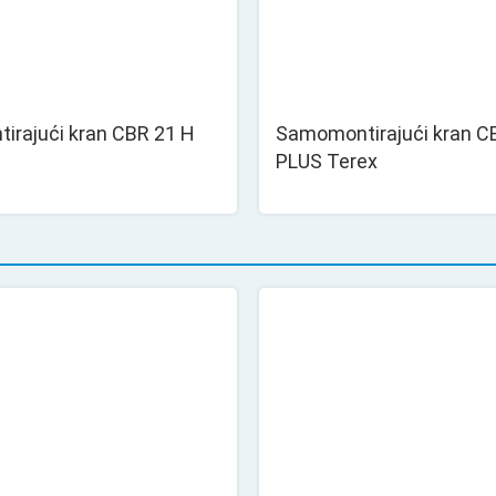
rajući kran CBR 21 H
Samomontirajući kran C
PLUS Terex