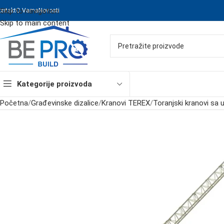
Skip to navigation
ontakt
O Vama
Novosti
Skip to main content
Kategorije proizvoda
Početna
/
Građevinske dizalice
/
Kranovi TEREX
/
Toranjski kranovi sa