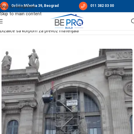
Grčića Milenka 39, Beograd
011 382 03 00
Skip to navigation
Skip to main content
Početna
/
Građevinske dizalice
/
Platforme MABER
/
Dizalice sa korpom za prevoz materijala