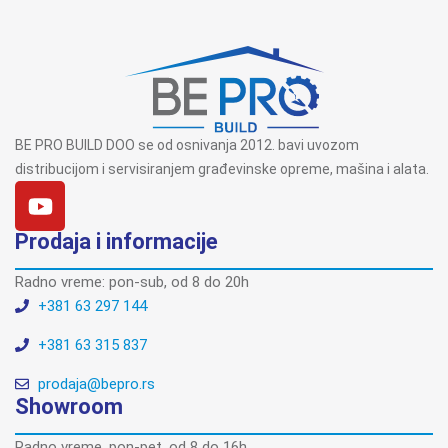
BE PRO BUILD DOO se od osnivanja 2012. bavi uvozom
distribucijom i servisiranjem građevinske opreme, mašina i alata.
Prodaja i informacije
Radno vreme: pon-sub, od 8 do 20h
+381 63 297 144
+381 63 315 837
prodaja@bepro.rs
Showroom
Radno vreme, pon-pet, od 8 do 16h