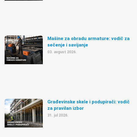
Mašine za obradu armature: vodič za
sečenje i savijanje
03. avgust 2026.
Građevinske skele i podupirači: vodič
za pravilan izbor
31. jul 2026.