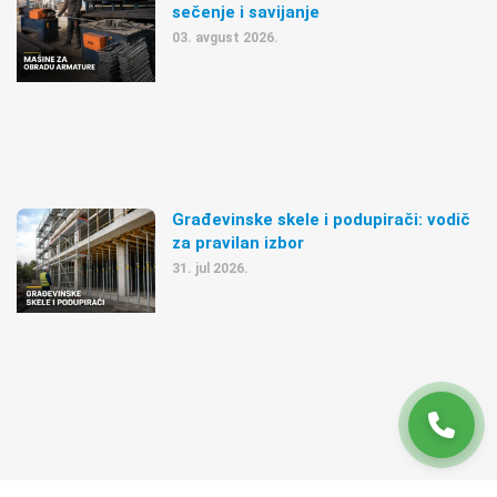
sečenje i savijanje
03. avgust 2026.
Građevinske skele i podupirači: vodič
za pravilan izbor
31. jul 2026.