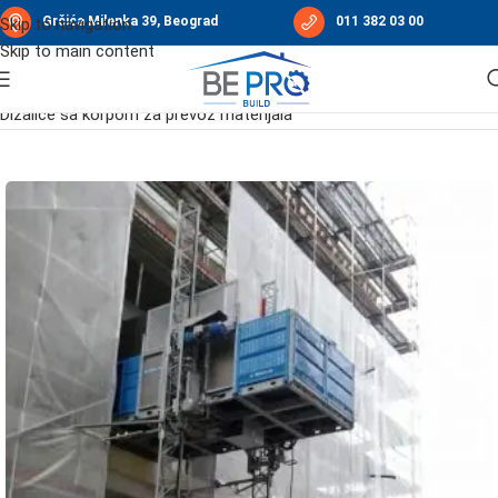
Grčića Milenka 39, Beograd
011 382 03 00
Skip to navigation
Skip to main content
Početna
/
Građevinske dizalice
/
Platforme MABER
/
Dizalice sa korpom za prevoz materijala