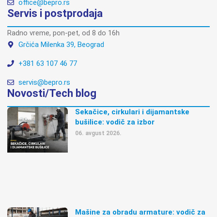
office@bepro.rs
Servis i postprodaja
Radno vreme, pon-pet, od 8 do 16h
Grčića Milenka 39, Beograd
+381 63 107 46 77
servis@bepro.rs
Novosti/Tech blog
Sekačice, cirkulari i dijamantske
bušilice: vodič za izbor
06. avgust 2026.
Mašine za obradu armature: vodič za