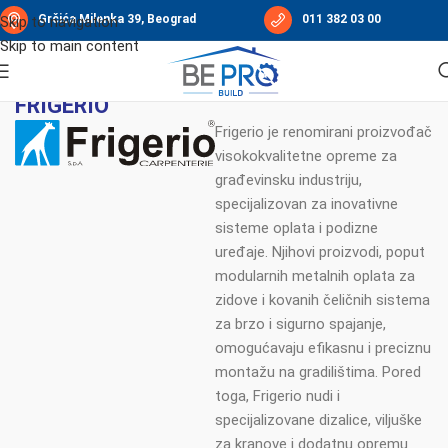
Grčića Milenka 39, Beograd
011 382 03 00
Skip to navigation
Skip to main content
FRIGERIO
Frigerio je renomirani proizvođač
visokokvalitetne opreme za
građevinsku industriju,
specijalizovan za inovativne
sisteme oplata i podizne
uređaje. Njihovi proizvodi, poput
modularnih metalnih oplata za
zidove i kovanih čeličnih sistema
za brzo i sigurno spajanje,
omogućavaju efikasnu i preciznu
montažu na gradilištima. Pored
toga, Frigerio nudi i
specijalizovane dizalice, viljuške
za kranove i dodatnu opremu