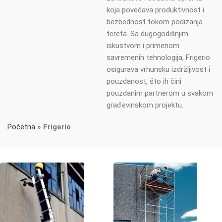
koja povećava produktivnost i
bezbednost tokom podizanja
tereta. Sa dugogodišnjim
iskustvom i primenom
savremenih tehnologija, Frigerio
osigurava vrhunsku izdržljivost i
pouzdanost, što ih čini
pouzdanim partnerom u svakom
građevinskom projektu.
Početna
»
Frigerio