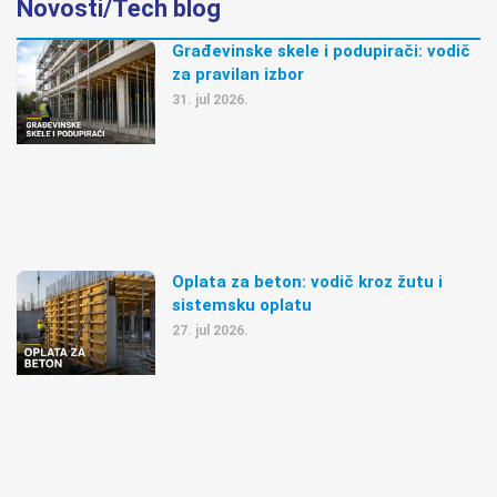
Novosti/Tech blog
Građevinske skele i podupirači: vodič
za pravilan izbor
31. jul 2026.
Oplata za beton: vodič kroz žutu i
sistemsku oplatu
27. jul 2026.