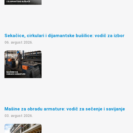
Sekačice, cirkulari i dijamantske bušilice: vodič za izbor
06. avgust 2026.
Mašine za obradu armature: vodič za sečenje i savijanje
03. avgust 2026.