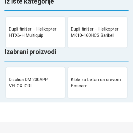
Iz iste kategorije
Dupli finišer – Helikopter
Dupli finišer – Helikopter
HTX6-H Multiquip
MK10-160HCS Barikell
Izabrani proizvodi
Dizalica DM 200APP
Kible za beton sa crevom
VELOX IORI
Boscaro