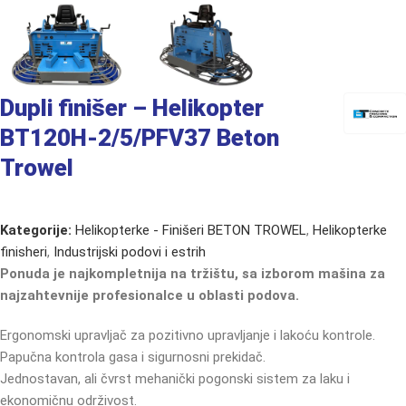
Dupli finišer – Helikopter
BT120H-2/5/PFV37 Beton
Trowel
Kategorije:
Helikopterke - Finišeri BETON TROWEL
,
Helikopterke
finisheri
,
Industrijski podovi i estrih
Ponuda je najkompletnija na tržištu, sa izborom mašina za
najzahtevnije profesionalce u oblasti podova.
Ergonomski upravljač za pozitivno upravljanje i lakoću kontrole.
Papučna kontrola gasa i sigurnosni prekidač.
Jednostavan, ali čvrst mehanički pogonski sistem za laku i
ekonomičnu održivost.