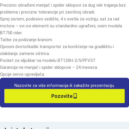
Precizno obrađeni menjač i spider sklopovi za dug vek trajanja bez
problema i precizne tolerancije pri završnoj obradi.
Sprej sistem, podesivo sedište, 4 x svetla za vožnju, sat za rad
motora – svi ovi elementi su standardno ugrađeni, osim modela
BT750 rider.
Tačke za podizanje kranom.
Opcioni dvotočkaški transporter za korišćenje na gradilištu i
olakšanje zamene oštrica.
Pocket za viljuškar na modelu BT120H-2/5/PFV37.
Garancija na menjač i spider sklopove – 24 meseca.
Opcije servo-upravljača.
Nazovite za više informacija ili zakažite prezentaciju.
Pozovite