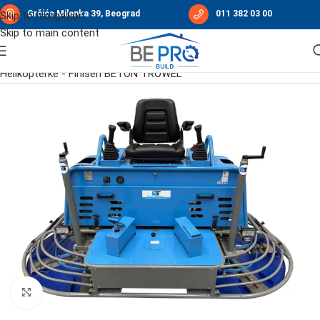
Grčića Milenka 39, Beograd
011 382 03 00
Skip to navigation
Skip to main content
Početna
/
Industrijski podovi i estrih
/
Helikopterke finisheri
/
Helikopterke - Finišeri BETON TROWEL
Click to enlarge