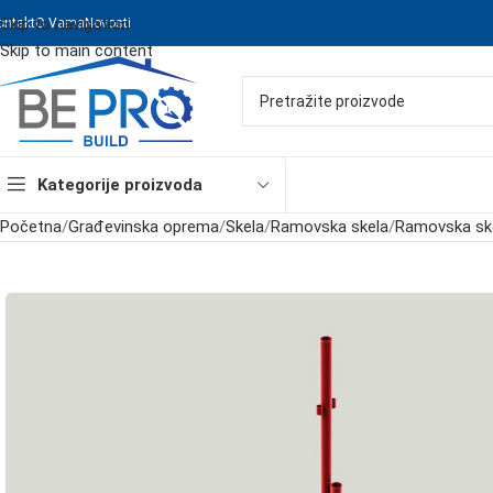
Skip to navigation
ontakt
O Vama
Novosti
Skip to main content
Kategorije proizvoda
Početna
/
Građevinska oprema
/
Skela
/
Ramovska skela
/
Ramovska ske