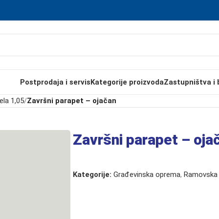
Postprodaja i servis
Kategorije proizvoda
Zastupništva i 
la 1,05
/
Završni parapet – ojačan
Završni parapet – oja
Kategorije:
Građevinska oprema
,
Ramovska 