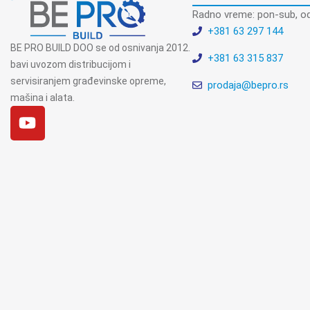
Radno vreme: pon-sub, od
+381 63 297 144
BE PRO BUILD DOO se od osnivanja 2012.
+381 63 315 837
bavi uvozom distribucijom i
servisiranjem građevinske opreme,
prodaja@bepro.rs
mašina i alata.