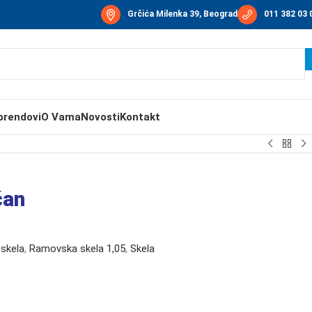
Grčića Milenka 39, Beograd
011 382 03 
brendovi
O Vama
Novosti
Kontakt
čan
skela
,
Ramovska skela 1,05
,
Skela