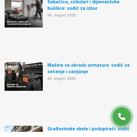
Sekačice, cirkulari i dijamantske
bušilice: vodič za izbor
06. avgust 2026.
Mašine za obradu armature: vodič za
sečenje i savijanje
03. avgust 2026.
Građevinske skele i podupirači: vodič
za pravilan izbor