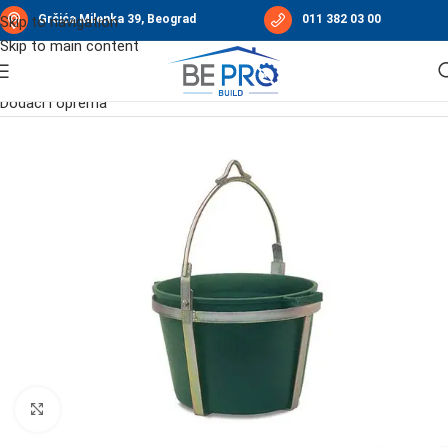
Grčića Milenka 39, Beograd
011 382 03 00
Skip to navigation
Skip to main content
Početna
/
Građevinske dizalice
/
Dizalice „vrapci“ IORI
/
Dodaci i oprema
Click to enlarge