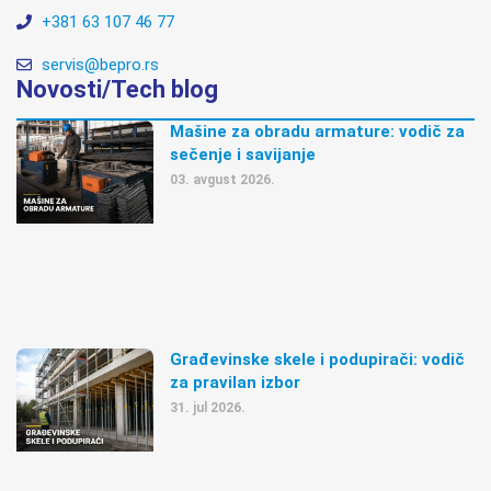
+381 63 107 46 77
servis@bepro.rs
Novosti/Tech blog
Mašine za obradu armature: vodič za
sečenje i savijanje
03. avgust 2026.
Građevinske skele i podupirači: vodič
za pravilan izbor
31. jul 2026.