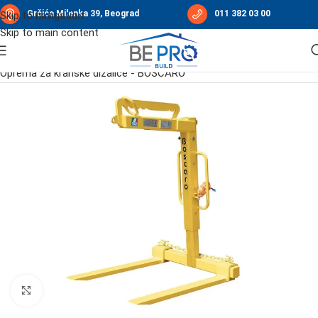
Grčića Milenka 39, Beograd
011 382 03 00
Skip to navigation
Skip to main content
Početna
/
Građevinske dizalice
/
Kranovi TEREX
/
Oprema za kranske dizalice - BOSCARO
Click to enlarge