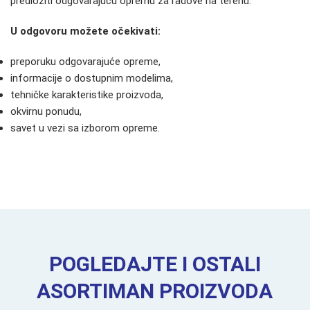
predložiti odgovarajuću opremu za radove na terenu.
U odgovoru možete očekivati:
preporuku odgovarajuće opreme,
informacije o dostupnim modelima,
tehničke karakteristike proizvoda,
okvirnu ponudu,
savet u vezi sa izborom opreme.
POGLEDAJTE I OSTALI
ASORTIMAN PROIZVODA