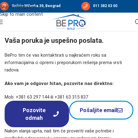
Grčića Milenka 39, Beograd
011 382 03 00
Skip to navigation
Skip to main content
Vaša poruka je uspešno poslata.
BePro tim će vas kontaktirati u najkraćem roku sa
informacijama o opremi i preporukom rešenja prema vrsti
radova.
Ako vam je odgovor hitan, pozovite nas direktno:
Mob: +381 63 297 144 ili
+381 63 315 837
Pozovite
Pošaljite email
odmah
Nakon slanja upita, naš tim će proveriti vaše potrebe i