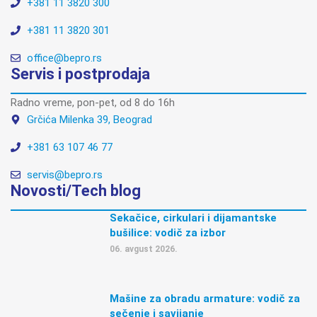
+381 11 3820 300
+381 11 3820 301
office@bepro.rs
Servis i postprodaja
Radno vreme, pon-pet, od 8 do 16h
Grčića Milenka 39, Beograd
+381 63 107 46 77
servis@bepro.rs
Novosti/Tech blog
Sekačice, cirkulari i dijamantske
bušilice: vodič za izbor
06. avgust 2026.
Mašine za obradu armature: vodič za
sečenje i savijanje