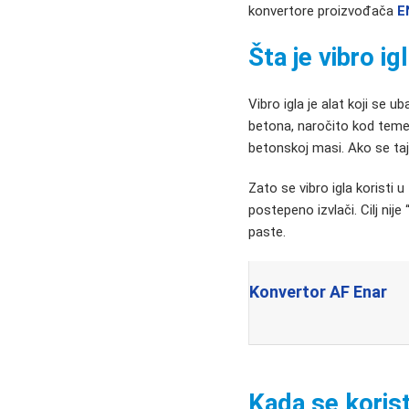
konvertore proizvođača
E
Šta je vibro i
Vibro igla je alat koji se 
betona, naročito kod temel
betonskoj masi. Ako se taj 
Zato se vibro igla koristi 
postepeno izvlači. Cilj nije
paste.
Konvertor AF Enar
Kada se korist