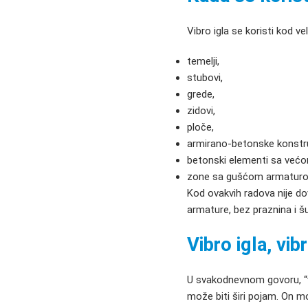
Vibro igla se koristi kod v
temelji,
stubovi,
grede,
zidovi,
ploče,
armirano-betonske konstru
betonski elementi sa već
zone sa gušćom armatur
Kod ovakvih radova nije dov
armature, bez praznina i šup
Vibro igla, vib
U svakodnevnom govoru, “vi
može biti širi pojam. On mo