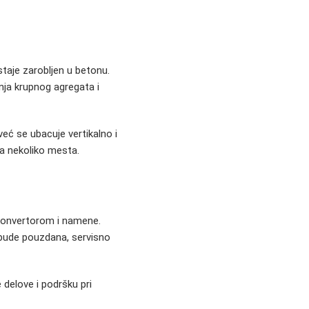
staje zarobljen u betonu.
nja krupnog agregata i
već se ubacuje vertikalno i
na nekoliko mesta.
 konvertorom i namene.
a bude pouzdana, servisno
 delove i podršku pri