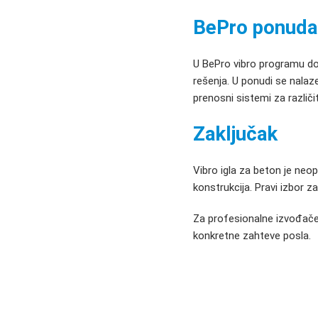
BePro ponuda v
U BePro vibro programu d
rešenja. U ponudi se nalaze
prenosni sistemi za različi
Zaključak
Vibro igla za beton je neop
konstrukcija. Pravi izbor za
Za profesionalne izvođače 
konkretne zahteve posla.