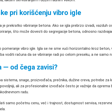
e pri korišćenju vibro igle
 je prekratko vibriranje betona. Ako se igla prebrzo izvadi, vazduh o
briranje, što može dovesti do segregacije betona, odnosno razdvaja
o pomeranje vibro igle. Igla se ne sme vući horizontalno kroz beton, 
reba voditi računa da se vibriranje radi po celom preseku, a ne samo 
a — od čega zavisi?
tipa sistema, snage, proizvođača, prečnika, dužine creva, potrebe za
povoljniji, ali za profesionalne izvođače često je važnije da oprem
vakodnevnom radu.
ati samo početnu cenu, već i trajnost, dostupnost servisa, rezervne
ela.