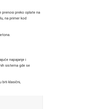
e prenosi preko oplate na
glu, na primer kod
betona.
ajuće napajanje i
lnih sistema gde se
biti klasični,