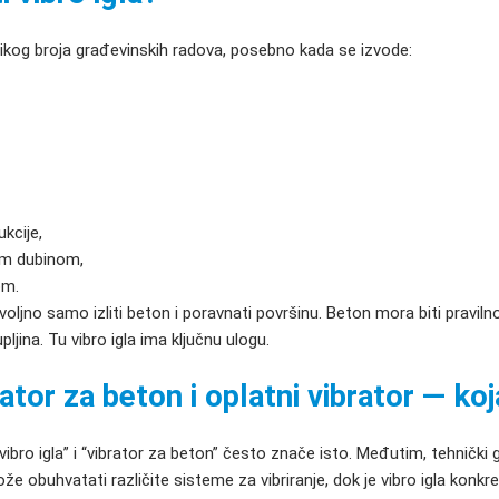
elikog broja građevinskih radova, posebno kada se izvode:
kcije,
om dubinom,
om.
oljno samo izliti beton i poravnati površinu. Beton mora biti pravil
ljina. Tu vibro igla ima ključnu ulogu.
rator za beton i oplatni vibrator — koj
bro igla” i “vibrator za beton” često znače isto. Međutim, tehnički 
že obuhvatati različite sisteme za vibriranje, dok je vibro igla konkre