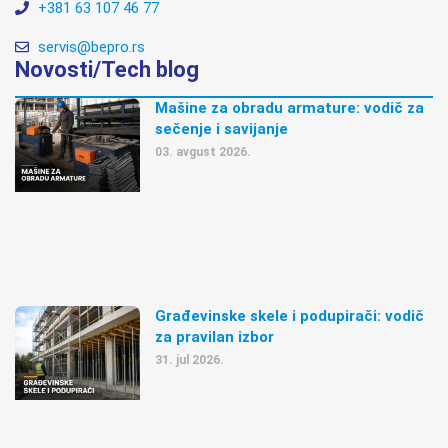
+381 63 107 46 77
servis@bepro.rs
Novosti/Tech blog
Mašine za obradu armature: vodič za
sečenje i savijanje
03. avgust 2026.
Građevinske skele i podupirači: vodič
za pravilan izbor
31. jul 2026.