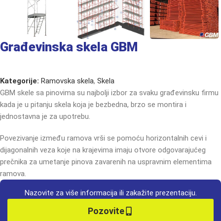
Građevinska skela GBM
Kategorije:
Ramovska skela
,
Skela
GBM
skele
sa
pinovima
su
najbolji
izbor
za
svaku
građevinsku
firmu
kada
je
u
pitanju
skela
koja
je
bezbedna,
brzo
se
montira
i
jednostavna
je
za
upotrebu.
Povezivanje između ramova vrši se pomoću horizontalnih cevi i
dijagonalnih veza koje na krajevima imaju otvore odgovarajućeg
prečnika za umetanje pinova zavarenih na uspravnim elementima
ramova.
Nazovite za više informacija ili zakažite prezentaciju.
Pozovite