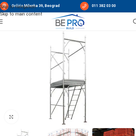
Grčića Milenka 39, Beograd
011 382 03 00
Skip to navigation
Skip to main content
Početna
/
Građevinska oprema
/
Skela
/
Ramovska skela
Click to enlarge