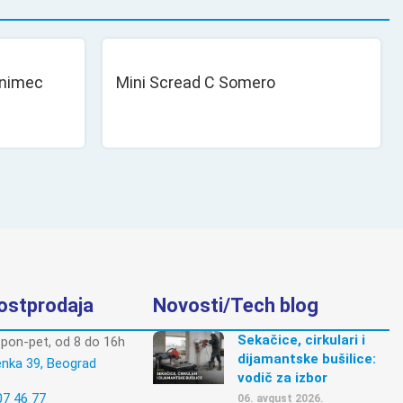
Unimec
Mini Scread C Somero
postprodaja
Novosti/Tech blog
Sekačice, cirkulari i
pon-pet, od 8 do 16h
dijamantske bušilice:
enka 39, Beograd
vodič za izbor
07 46 77
06. avgust 2026.