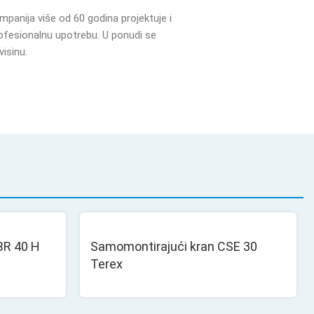
ompanija više od 60 godina projektuje i
rofesionalnu upotrebu. U ponudi se
isinu.
BR 40 H
Samomontirajući kran CSE 30
Terex