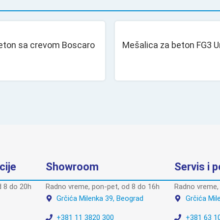
beton sa crevom Boscaro
Mešalica za beton FG3 
cije
Showroom
Servis i 
 8 do 20h
Radno vreme, pon-pet, od 8 do 16h
Radno vreme, 
Grčića Milenka 39, Beograd
Grčića Mil
+381 11 3820 300
+381 63 1