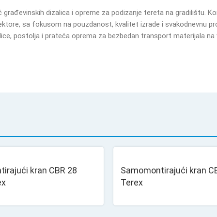
đač građevinskih dizalica i opreme za podizanje tereta na gradilištu. K
 sektore, sa fokusom na pouzdanost, kvalitet izrade i svakodnevnu p
lice, postolja i prateća oprema za bezbedan transport materijala na v
irajući kran CBR 28
Samomontirajući kran C
ex
Terex