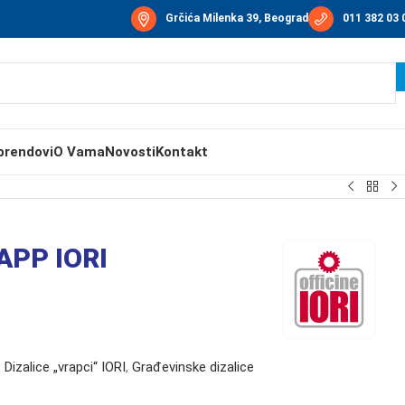
Grčića Milenka 39, Beograd
011 382 03 
brendovi
O Vama
Novosti
Kontakt
APP IORI
,
Dizalice „vrapci“ IORI
,
Građevinske dizalice