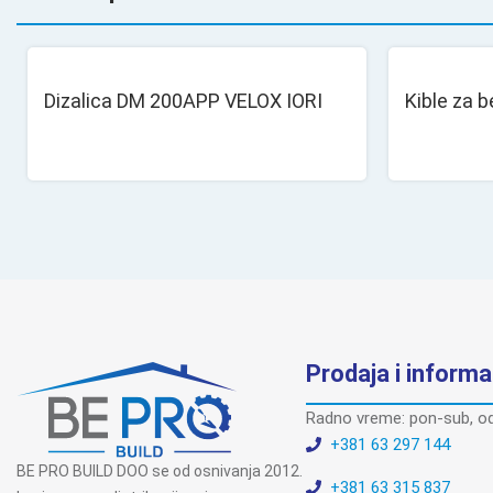
Dizalica DM 200APP VELOX IORI
Kible za 
Prodaja i informa
Radno vreme: pon-sub, od
+381 63 297 144
BE PRO BUILD DOO se od osnivanja 2012.
+381 63 315 837