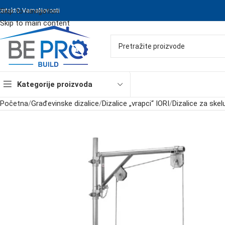
Skip to navigation
ontakt
O Vama
Novosti
Skip to main content
Kategorije proizvoda
Početna
/
Građevinske dizalice
/
Dizalice „vrapci“ IORI
/
Dizalice za skel