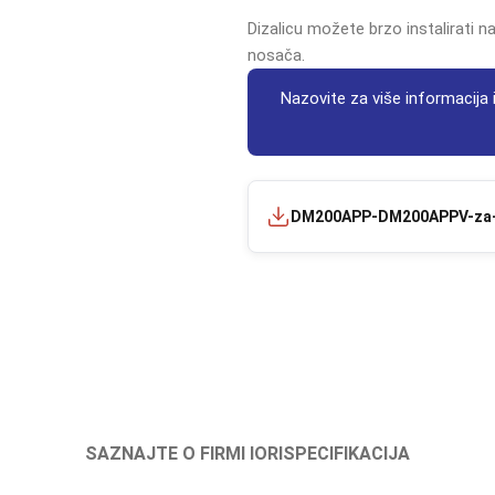
Dizalicu možete brzo instalirati n
nosača.
Nazovite za više informacija i
DM200APP-DM200APPV-za-
SAZNAJTE O FIRMI IORI
SPECIFIKACIJA