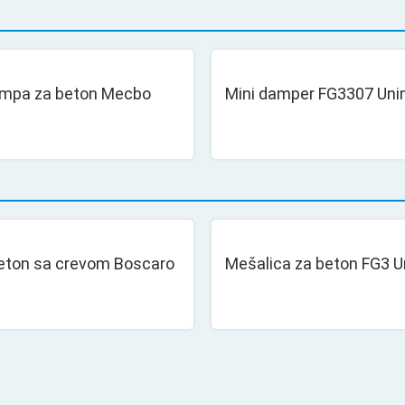
umpa za beton Mecbo
Mini damper FG3307 Un
beton sa crevom Boscaro
Mešalica za beton FG3 