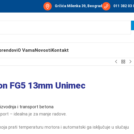
Grčića Milenka 39, Beograd
011 382 03 
brendovi
O Vama
Novosti
Kontakt
ton FG5 13mm Unimec
izvodnja i transport betona
sport –
idealna
je
za
manje
radove.
koja
prati
temperaturu
motora
i
automatski
ga
isključuje
u
slučaju