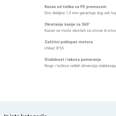
Kazan
od
čelika
sa
PE
premazom
Dno
debljine
1,5
mm
garantuje
dug
vek
tra
Okretanje
šasije
za
360°
Kazan
se
može
okretati
za
utovar
ili
isto
Zaštitni
poklopac
motora
Utikač
IP55
Stabilnost
i
lakoća
pomeranja
Noge
i
točkovi
velikih
dimenzija
olakšavaj