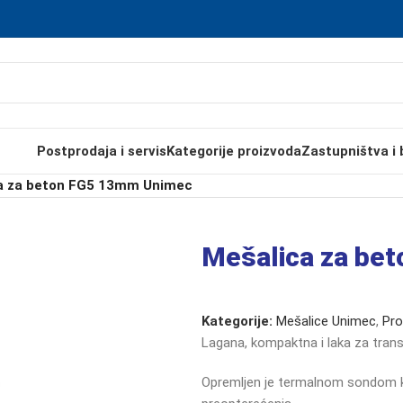
Postprodaja i servis
Kategorije proizvoda
Zastupništva i 
a za beton FG5 13mm Unimec
Mešalica za be
Kategorije:
Mešalice Unimec
,
Pro
Lagana,
kompaktna
i
laka
za
tran
Opremljen
je
termalnom
sondom