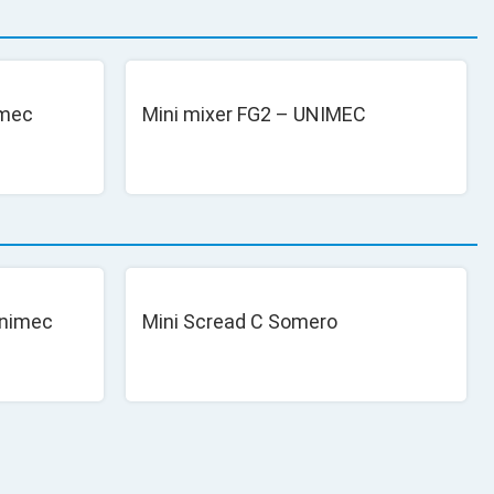
imec
Mini mixer FG2 – UNIMEC
Unimec
Mini Scread C Somero