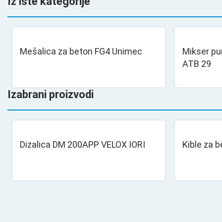
Iz iste kategorije
Mešalica za beton FG4 Unimec
Mikser p
ATB 29
Izabrani proizvodi
Dizalica DM 200APP VELOX IORI
Kible za 