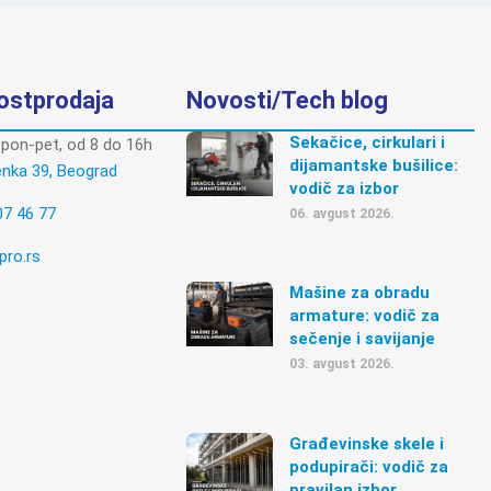
postprodaja
Novosti/Tech blog
Sekačice, cirkulari i
pon-pet, od 8 do 16h
dijamantske bušilice:
enka 39, Beograd
vodič za izbor
07 46 77
06. avgust 2026.
pro.rs
Mašine za obradu
armature: vodič za
sečenje i savijanje
03. avgust 2026.
Građevinske skele i
podupirači: vodič za
pravilan izbor