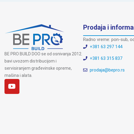
Prodaja i informa
Radno vreme: pon-sub, od
+381 63 297 144
BE PRO BUILD DOO se od osnivanja 2012.
+381 63 315 837
bavi uvozom distribucijom i
servisiranjem građevinske opreme,
prodaja@bepro.rs
mašina i alata.