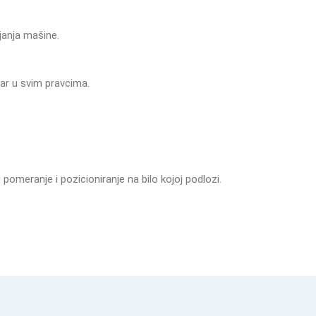
janja
mašine.
var
u
svim
pravcima.
u
pomeranje
i
pozicioniranje
na
bilo
kojoj
podlozi.