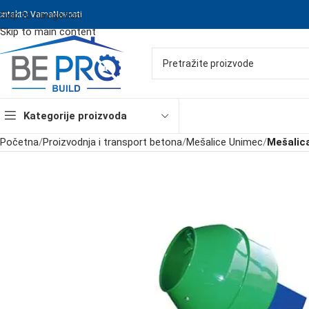
Skip to navigation
ontakt
O Vama
Novosti
Skip to main content
Kategorije proizvoda
Početna
/
Proizvodnja i transport betona
/
Mešalice Unimec
/
Mešalic