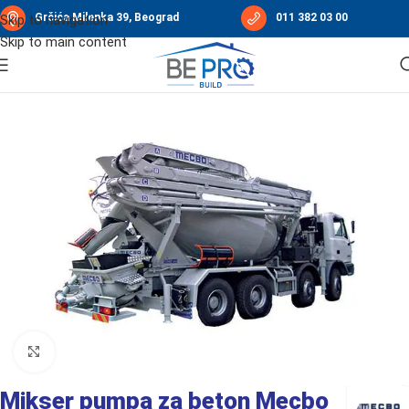
Grčića Milenka 39, Beograd
011 382 03 00
Skip to navigation
Skip to main content
Početna
/
Proizvodnja i transport betona
/
Pumpe za beton
Click to enlarge
Mikser pumpa za beton Mecbo