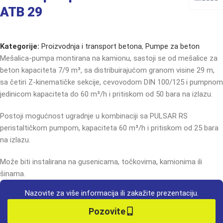
ATB 29
Kategorije:
Proizvodnja i transport betona
,
Pumpe za beton
Mešalica-pumpa montirana na kamionu, sastoji se od mešalice za
beton kapaciteta 7/9 m³, sa distribuirajućom granom visine 29 m,
sa četiri Z-kinematičke sekcije, cevovodom DIN 100/125 i pumpnom
jedinicom kapaciteta do 60 m³/h i pritiskom od 50 bara na izlazu.
Postoji mogućnost ugradnje u kombinaciji sa PULSAR RS
peristaltičkom pumpom, kapaciteta 60 m³/h i pritiskom od 25 bara
na izlazu.
Može biti instalirana na gusenicama, točkovima, kamionima ili
šinama.
Nazovite za više informacija ili zakažite prezentaciju.
Pozovite