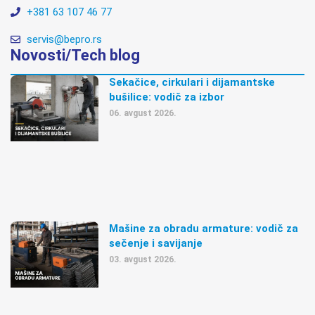
+381 63 107 46 77
servis@bepro.rs
Novosti/Tech blog
Sekačice, cirkulari i dijamantske
bušilice: vodič za izbor
06. avgust 2026.
Mašine za obradu armature: vodič za
sečenje i savijanje
03. avgust 2026.