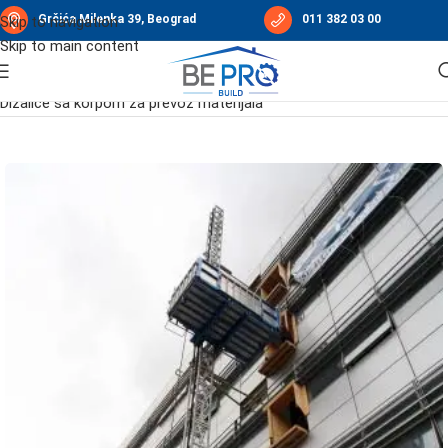
Grčića Milenka 39, Beograd
011 382 03 00
Skip to navigation
Skip to main content
Početna
/
Građevinske dizalice
/
Platforme MABER
/
Dizalice sa korpom za prevoz materijala