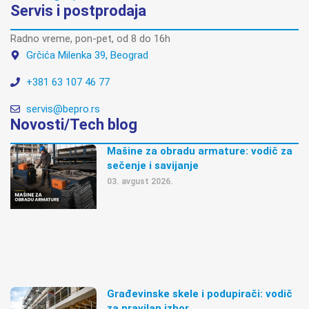
Servis i postprodaja
Radno vreme, pon-pet, od 8 do 16h
Grčića Milenka 39, Beograd
+381 63 107 46 77
servis@bepro.rs
Novosti/Tech blog
Mašine za obradu armature: vodič za
sečenje i savijanje
03. avgust 2026.
Građevinske skele i podupirači: vodič
za pravilan izbor