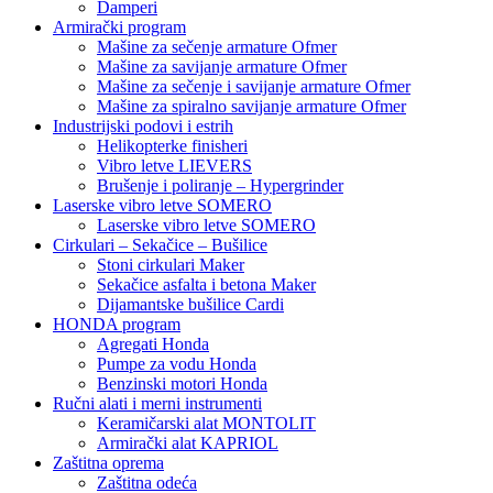
Damperi
Armirački program
Mašine za sečenje armature Ofmer
Mašine za savijanje armature Ofmer
Mašine za sečenje i savijanje armature Ofmer
Mašine za spiralno savijanje armature Ofmer
Industrijski podovi i estrih
Helikopterke finisheri
Vibro letve LIEVERS
Brušenje i poliranje – Hypergrinder
Laserske vibro letve SOMERO
Laserske vibro letve SOMERO
Cirkulari – Sekačice – Bušilice
Stoni cirkulari Maker
Sekačice asfalta i betona Maker
Dijamantske bušilice Cardi
HONDA program
Agregati Honda
Pumpe za vodu Honda
Benzinski motori Honda
Ručni alati i merni instrumenti
Keramičarski alat MONTOLIT
Armirački alat KAPRIOL
Zaštitna oprema
Zaštitna odeća