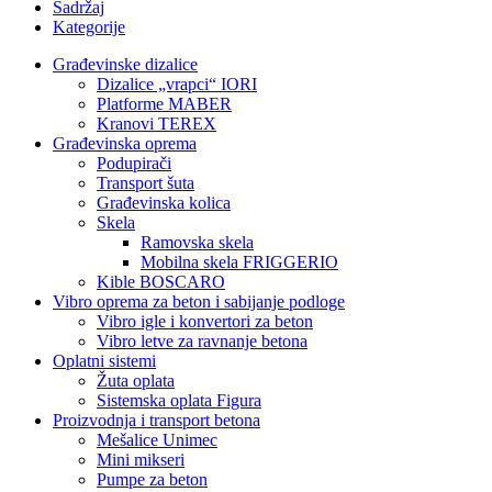
Sadržaj
Kategorije
Građevinske dizalice
Dizalice „vrapci“ IORI
Platforme MABER
Kranovi TEREX
Građevinska oprema
Podupirači
Transport šuta
Građevinska kolica
Skela
Ramovska skela
Mobilna skela FRIGGERIO
Kible BOSCARO
Vibro oprema za beton i sabijanje podloge
Vibro igle i konvertori za beton
Vibro letve za ravnanje betona
Oplatni sistemi
Žuta oplata
Sistemska oplata Figura
Proizvodnja i transport betona
Mešalice Unimec
Mini mikseri
Pumpe za beton