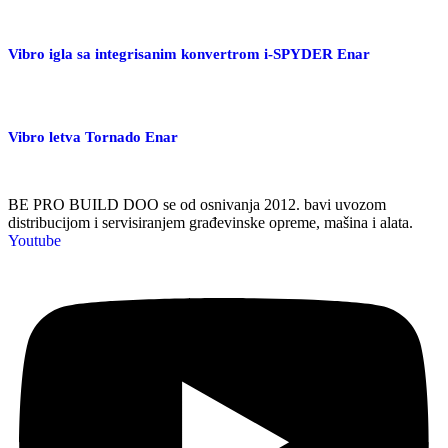
Vibro igla sa integrisanim konvertrom i-SPYDER Enar
Vibro letva Tornado Enar
BE PRO BUILD DOO se od osnivanja 2012. bavi uvozom
distribucijom i servisiranjem građevinske opreme, mašina i alata.
Youtube