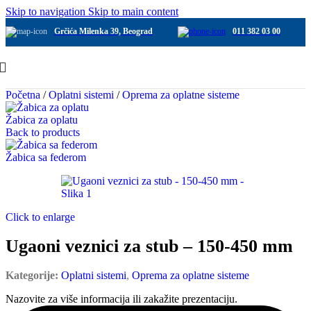
Skip to navigation
Skip to main content
Grčića Milenka 39, Beograd
011 382 03 00
Početna
/
Oplatni sistemi
/
Oprema za oplatne sisteme
Žabica za oplatu
Back to products
Žabica sa federom
Click to enlarge
Ugaoni veznici za stub – 150-450 mm
Kategorije:
Oplatni sistemi
,
Oprema za oplatne sisteme
Nazovite za više informacija ili zakažite prezentaciju.