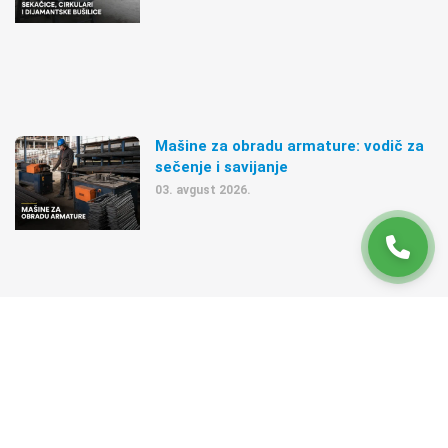
Mašine za obradu armature: vodič za
sečenje i savijanje
03. avgust 2026.
Građevinske skele i podupirači: vodič
za pravilan izbor
31. jul 2026.