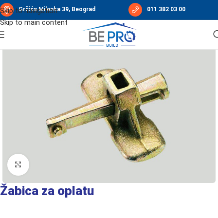
Grčića Milenka 39, Beograd
011 382 03 00
Skip to navigation
Skip to main content
Početna
/
Oplatni sistemi
/
Oprema za oplatne sisteme
Click to enlarge
Žabica za oplatu