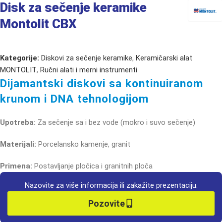
Disk za sečenje keramike
Montolit CBX
Kategorije:
Diskovi za sečenje keramike
,
Keramičarski alat
MONTOLIT
,
Ručni alati i merni instrumenti
Dijamantski diskovi sa kontinuiranom
krunom i DNA tehnologijom
Upotreba:
Za sečenje sa i bez vode (mokro i suvo sečenje)
Materijali:
Porcelansko kamenje, granit
Primena:
Postavljanje pločica i granitnih ploča
Nazovite za više informacija ili zakažite prezentaciju.
Pozovite