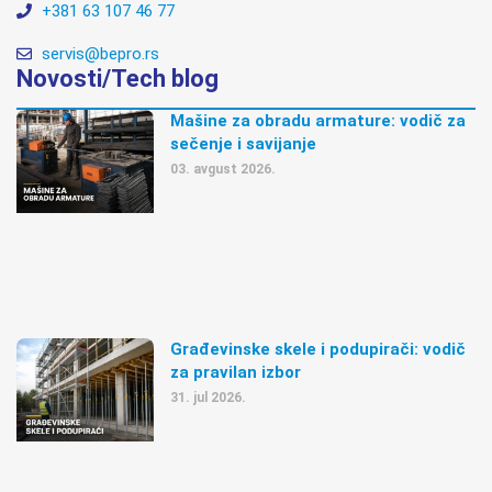
+381 63 107 46 77
servis@bepro.rs
Novosti/Tech blog
Mašine za obradu armature: vodič za
sečenje i savijanje
03. avgust 2026.
Građevinske skele i podupirači: vodič
za pravilan izbor
31. jul 2026.