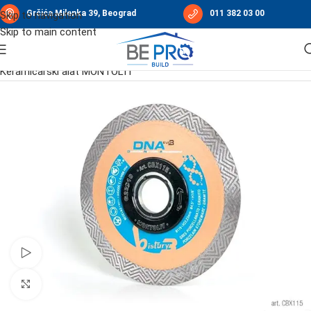
Grčića Milenka 39, Beograd
011 382 03 00
Skip to navigation
Skip to main content
Početna
/
Ručni alati i merni instrumenti
/
Keramičarski alat MONTOLIT
Pogledajte video
Click to enlarge