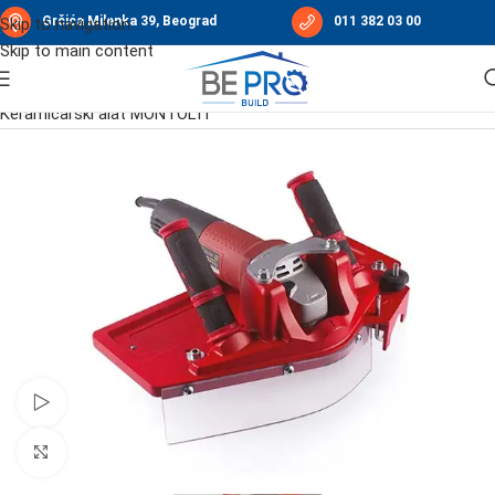
Grčića Milenka 39, Beograd
011 382 03 00
Skip to navigation
Skip to main content
Početna
/
Ručni alati i merni instrumenti
/
Keramičarski alat MONTOLIT
Pogledajte video
Click to enlarge