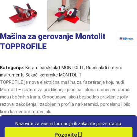
Mašina za gerovanje Montolit
TOPPROFILE
Kategorije:
Keramičarski alat MONTOLIT
,
Ručni alati i merni
instrumenti
,
Sekači keramike MONTOLIT
TOPROFILE je nova električna mašina za fazetiranje koju nudi
Montolit – sistem za profilisanje pločica i ploča namenjen obradi
ivica i bočnih strana. Omogućava lako i bezbedno pravljenje jolly
rezova, zakošenja i zaobljenih profila na keramici, porcelanu i bilo
kom kamenom materijalu.
Nazovite za više informacija ili zakažite prezentaciju.
Pozovite