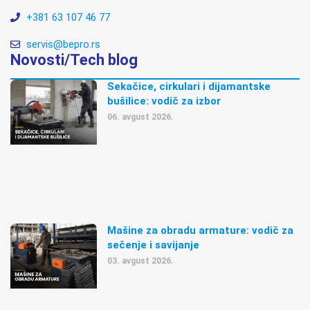
+381 63 107 46 77
servis@bepro.rs
Novosti/Tech blog
Sekačice, cirkulari i dijamantske
bušilice: vodič za izbor
06. avgust 2026.
Mašine za obradu armature: vodič za
sečenje i savijanje
03. avgust 2026.