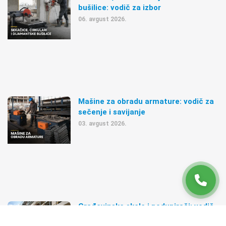
bušilice: vodič za izbor
06. avgust 2026.
Mašine za obradu armature: vodič za
sečenje i savijanje
03. avgust 2026.
Građevinske skele i podupirači: vodič
za pravilan izbor