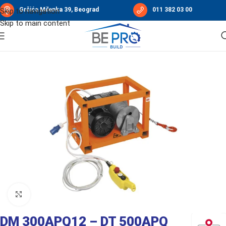
Grčića Milenka 39, Beograd
011 382 03 00
Skip to navigation
Skip to main content
Početna
/
Građevinske dizalice
/
Dizalice „vrapci“ IORI
/
Vitla IORI
Click to enlarge
DM 300APQ12 – DT 500APQ