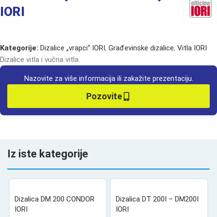
IORI
Kategorije:
Dizalice „vrapci“ IORI
,
Građevinske dizalice
,
Vitla IORI
Dizalice vitla i vučna vitla.
Nazovite za više informacija ili zakažite prezentaciju.
Pozovite
Iz iste kategorije
Dizalica DM 200 CONDOR
Dizalica DT 200I – DM200I
IORI
IORI