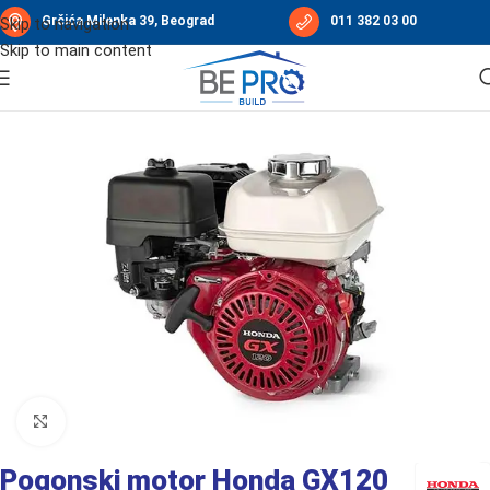
Grčića Milenka 39, Beograd
011 382 03 00
Skip to navigation
Skip to main content
Početna
/
HONDA program
/
Benzinski motori - HONDA
Click to enlarge
Pogonski motor Honda GX120