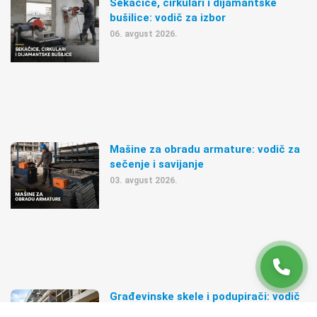
Sekačice, cirkulari i dijamantske
bušilice: vodič za izbor
06. avgust 2026.
Mašine za obradu armature: vodič za
sečenje i savijanje
03. avgust 2026.
Građevinske skele i podupirači: vodič
za pravilan izbor