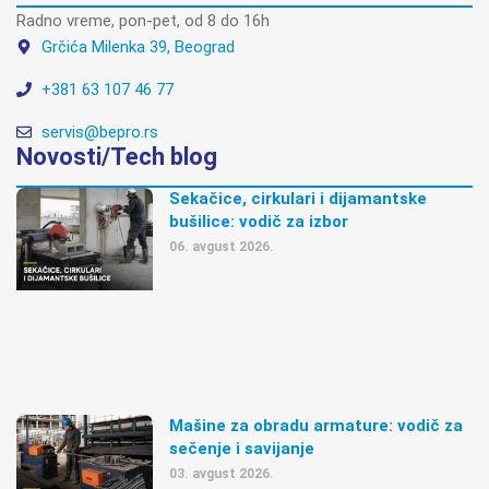
Radno vreme, pon-pet, od 8 do 16h
Grčića Milenka 39, Beograd
+381 63 107 46 77
servis@bepro.rs
Novosti/Tech blog
Sekačice, cirkulari i dijamantske
bušilice: vodič za izbor
06. avgust 2026.
Mašine za obradu armature: vodič za
sečenje i savijanje
03. avgust 2026.