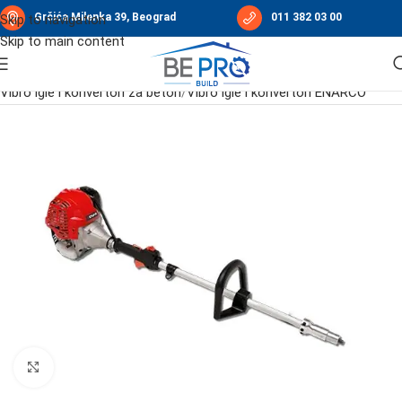
Grčića Milenka 39, Beograd
011 382 03 00
Skip to navigation
Skip to main content
Početna
/
Vibro oprema za beton i sabijanje podloge
/
Vibro igle i konvertori za beton
/
Vibro igle i konvertori ENARCO
Click to enlarge