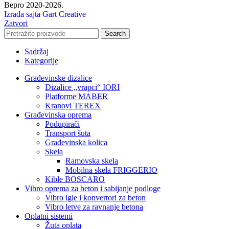
Bepro 2020-2026.
Izrada sajta Gart Creative
Zatvori
Search
Sadržaj
Kategorije
Građevinske dizalice
Dizalice „vrapci“ IORI
Platforme MABER
Kranovi TEREX
Građevinska oprema
Podupirači
Transport šuta
Građevinska kolica
Skela
Ramovska skela
Mobilna skela FRIGGERIO
Kible BOSCARO
Vibro oprema za beton i sabijanje podloge
Vibro igle i konvertori za beton
Vibro letve za ravnanje betona
Oplatni sistemi
Žuta oplata