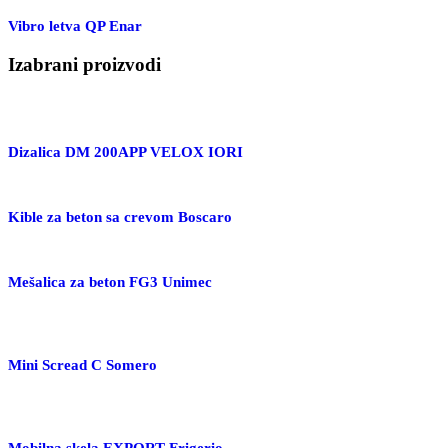
Vibro letva QP Enar
Izabrani proizvodi
Dizalica DM 200APP VELOX IORI
Kible za beton sa crevom Boscaro
Mešalica za beton FG3 Unimec
Mini Scread C Somero
Mobilna skela EXPORT Frigerio