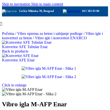
Skip to navigation
Skip to main content
Grčića Milenka 39, Beograd
011 382 03 00
Početna
/
Vibro oprema za beton i sabijanje podloge
/
Vibro igle i
konvertori za beton
/
Vibro igle i konvertori ENARCO
Konvertor AFE Tubular Enar
Back to products
Konvertor AFE Enar
Click to enlarge
Vibro igla M-AFP Enar