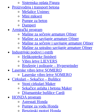
Sistemska oplata Figura
Proizvodnja i transport betona
Mešalice Unimec
Mini mikseri
Pumpe za beton
Damperi
Armirački program
Mašine za sečenje armature Ofmer
Mašine za savijanje armature Ofmer
Mašine za sečenje i savijanje armature Ofmer
Mašine za spiralno savijanje armature Ofmer
Industrijski podovi i estrih
Helikopterke finisheri
Vibro letve LIEVERS
Brušenje i poliranje – Hypergrinder
Laserske vibro letve SOMERO
Laserske vibro letve SOMERO
Cirkulari – Sekačice – Bušilice
Stoni cirkulari Maker
Sekačice asfalta i betona Maker
Dijamantske bušilice Cardi
HONDA program
Agregati Honda
Pumpe za vodu Honda
Benzinski motori Honda