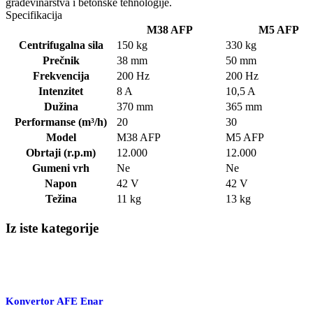
građevinarstva i betonske tehnologije.
Specifikacija
M38 AFP
M5 AFP
Centrifugalna sila
150 kg
330 kg
Prečnik
38 mm
50 mm
Frekvencija
200 Hz
200 Hz
Intenzitet
8 A
10,5 A
Dužina
370 mm
365 mm
Performanse (m³/h)
20
30
Model
M38 AFP
M5 AFP
Obrtaji (r.p.m)
12.000
12.000
Gumeni vrh
Ne
Ne
Napon
42 V
42 V
Težina
11 kg
13 kg
Iz iste kategorije
Konvertor AFE Enar