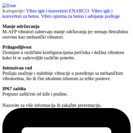
Kategorije:
Vibro igle i konvertori ENARCO
,
Vibro igle i
konvertori za beton
,
Vibro oprema za beton i sabijanje podloge
Manje održavanja
M-AFP vibratori zahtevaju manje održavanja jer nemaju fleksibilnu
osovinu kao mehanički vibratori.
Prilagodljivost
Dostupni u različitim konfiguracijama prečnika i dužina vibratora
kako bi se zadovoljile različite potrebe.
Intenzivan rad
Pružaju snažnije i stabilnije vibracije u poređenju sa mehaničkim
vibratorima, što ih čini idealnim izborom za teške poslove.
IP67 zaštita
Potpuno zaštićeni od kiše i prašine.
Nazovite za više informacija ili zakažite prezentaciju.