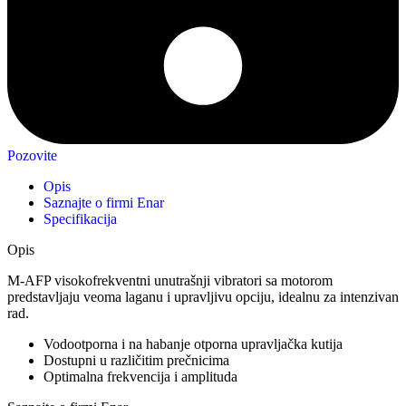
Pozovite
Opis
Saznajte o firmi Enar
Specifikacija
Opis
M-AFP visokofrekventni unutrašnji vibratori sa motorom
predstavljaju veoma laganu i upravljivu opciju, idealnu za intenzivan
rad.
Vodootporna i na habanje otporna upravljačka kutija
Dostupni u različitim prečnicima
Optimalna frekvencija i amplituda