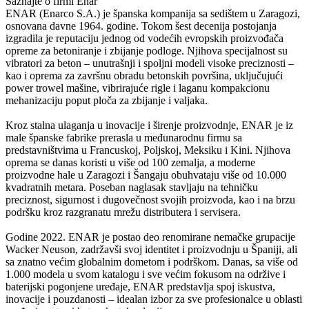
Saznajte o firmi Enar
ENAR (Enarco S.A.) je španska kompanija sa sedištem u Zaragozi,
osnovana davne 1964. godine. Tokom šest decenija postojanja
izgradila je reputaciju jednog od vodećih evropskih proizvođača
opreme za betoniranje i zbijanje podloge. Njihova specijalnost su
vibratori za beton – unutrašnji i spoljni modeli visoke preciznosti –
kao i oprema za završnu obradu betonskih površina, uključujući
power trowel mašine, vibrirajuće rigle i laganu kompakcionu
mehanizaciju poput ploča za zbijanje i valjaka.
Kroz stalna ulaganja u inovacije i širenje proizvodnje, ENAR je iz
male španske fabrike prerasla u međunarodnu firmu sa
predstavništvima u Francuskoj, Poljskoj, Meksiku i Kini. Njihova
oprema se danas koristi u više od 100 zemalja, a moderne
proizvodne hale u Zaragozi i Šangaju obuhvataju više od 10.000
kvadratnih metara. Poseban naglasak stavljaju na tehničku
preciznost, sigurnost i dugovečnost svojih proizvoda, kao i na brzu
podršku kroz razgranatu mrežu distributera i servisera.
Godine 2022. ENAR je postao deo renomirane nemačke grupacije
Wacker Neuson, zadržavši svoj identitet i proizvodnju u Španiji, ali
sa znatno većim globalnim dometom i podrškom. Danas, sa više od
1.000 modela u svom katalogu i sve većim fokusom na održive i
baterijski pogonjene uređaje, ENAR predstavlja spoj iskustva,
inovacije i pouzdanosti – idealan izbor za sve profesionalce u oblasti