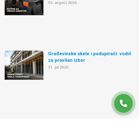
03. avgust 2026.
Građevinske skele i podupirači: vodič
za pravilan izbor
31. jul 2026.
BEPRO 2020-2026.
Izrada sajta Gart Creative