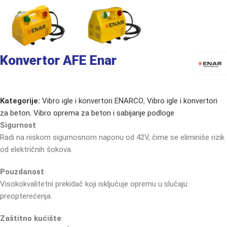
Konvertor AFE Enar
Kategorije:
Vibro igle i konvertori ENARCO
,
Vibro igle i konvertori
za beton
,
Vibro oprema za beton i sabijanje podloge
Sigurnost
Radi na niskom sigurnosnom naponu od 42V, čime se eliminiše rizik
od električnih šokova.
Pouzdanost
Visokokvalitetni prekidač koji isključuje opremu u slučaju
preopterećenja.
Zaštitno kućište