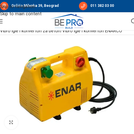
Grčića Milenka 39, Beograd
011 382 03 00
Skip to navigation
Skip to main content
Početna
/
Vibro oprema za beton i sabijanje podloge
/
Vibro igle i konvertori za beton
/
Vibro igle i konvertori ENARCO
Click to enlarge