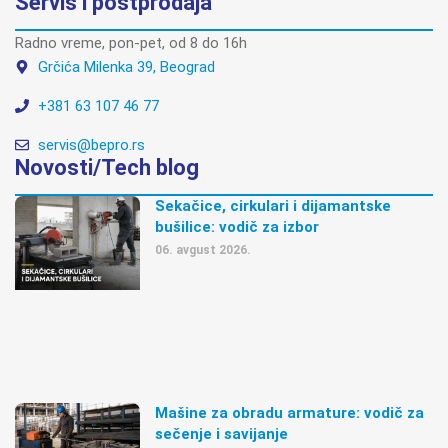
Servis i postprodaja
Radno vreme, pon-pet, od 8 do 16h
Grčića Milenka 39, Beograd
+381 63 107 46 77
servis@bepro.rs
Novosti/Tech blog
Sekačice, cirkulari i dijamantske
bušilice: vodič za izbor
06. avgust 2026.
Mašine za obradu armature: vodič za
sečenje i savijanje