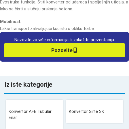
Dvostruka funkcija. Štiti konverter od udaraca i spoljašnjih uticaja, a
lako se čisti u slučaju prskanja betona.
Mobilnost
Lakši transport zahvaljujući kućištu u obliku torbe.
Nazovite za više informacija ili zakažite prezentaciju.
Pozovite
Iz iste kategorije
Konvertor AFE Tubular
Konvertor Sirte SK
Enar