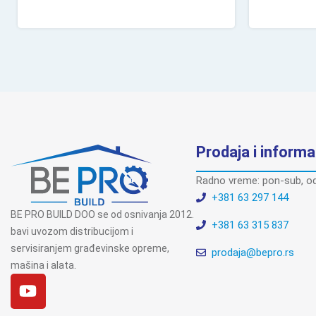
Prodaja i informa
Radno vreme: pon-sub, od
+381 63 297 144
BE PRO BUILD DOO se od osnivanja 2012.
+381 63 315 837
bavi uvozom distribucijom i
servisiranjem građevinske opreme,
prodaja@bepro.rs
mašina i alata.