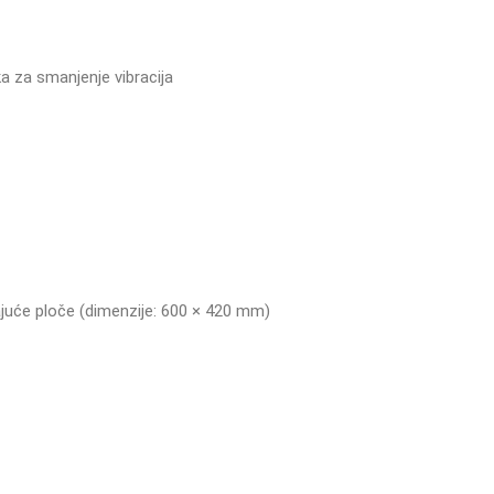
a za smanjenje vibracija
uće ploče (dimenzije: 600 × 420 mm)