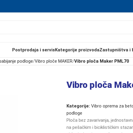
Postprodaja i servis
Kategorije proizvoda
Zastupništva i 
sabijanje podloge
/
Vibro ploče MAKER
/
Vibro ploča Maker PML70
Vibro ploča Ma
Kategorije:
Vibro oprema za beto
podloge
Ploča bez zavarivanja, jednostavna
na pešačkim i biciklističkim sta