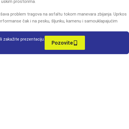
u uskim prostorima.
rešava problem tragova na asfaltu tokom manevara zbijanja. Uprkos
performanse čak i na pesku, šljunku, kamenu i samouklapajućim
li zakažite prezentaciju.
Pozovite