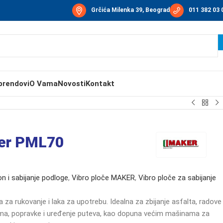
Grčića Milenka 39, Beograd
011 382 03 
brendovi
O Vama
Novosti
Kontakt
ker PML70
n i sabijanje podloge
,
Vibro ploče MAKER
,
Vibro ploče za sabijanje
 za rukovanje i laka za upotrebu. Idealna za zbijanje asfalta, radove
zama, popravke i uređenje puteva, kao dopuna većim mašinama za