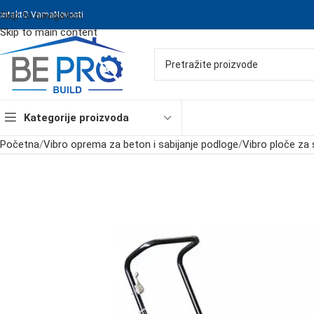
Skip to navigation
ontakt
O Vama
Novosti
Skip to main content
Kategorije proizvoda
Početna
/
Vibro oprema za beton i sabijanje podloge
/
Vibro ploče za 