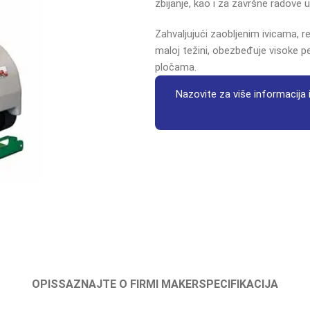
zbijanje, kao i za završne radove 
Zahvaljujući zaobljenim ivicama, 
maloj težini, obezbeđuje visoke 
pločama.
Nazovite za više informacija i
OPIS
SAZNAJTE O FIRMI MAKER
SPECIFIKACIJA