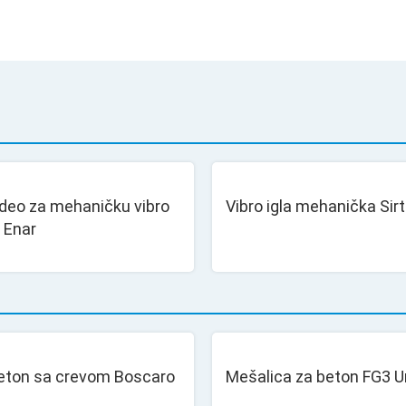
deo za mehaničku vibro
Vibro igla mehanička Sir
 Enar
beton sa crevom Boscaro
Mešalica za beton FG3 