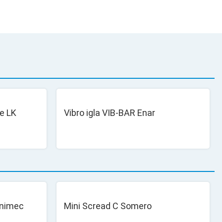
te LK
Vibro igla VIB-BAR Enar
Unimec
Mini Scread C Somero