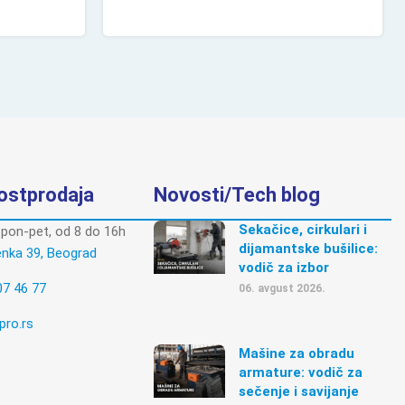
postprodaja
Novosti/Tech blog
Sekačice, cirkulari i
pon-pet, od 8 do 16h
dijamantske bušilice:
enka 39, Beograd
vodič za izbor
07 46 77
06. avgust 2026.
pro.rs
Mašine za obradu
armature: vodič za
sečenje i savijanje