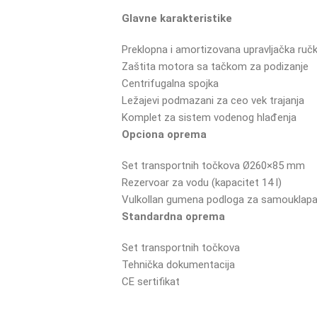
Glavne karakteristike
Preklopna i amortizovana upravljačka ručk
Zaštita motora sa tačkom za podizanje
Centrifugalna spojka
Ležajevi podmazani za ceo vek trajanja
Komplet za sistem vodenog hlađenja
Opciona oprema
Set transportnih točkova Ø260×85 mm
Rezervoar za vodu (kapacitet 14 l)
Vulkollan gumena podloga za samouklapaj
Standardna oprema
Set transportnih točkova
Tehnička dokumentacija
CE sertifikat